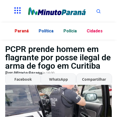
Paraná
Política
Polícia
Cidades
PCPR prende homem em
flagrante por posse ilegal de
arma de fogo em Curitiba
Por:
Minuto Parana
02/06/2026
Atualizado às 16:00
Facebook
WhatsApp
Compartilhar