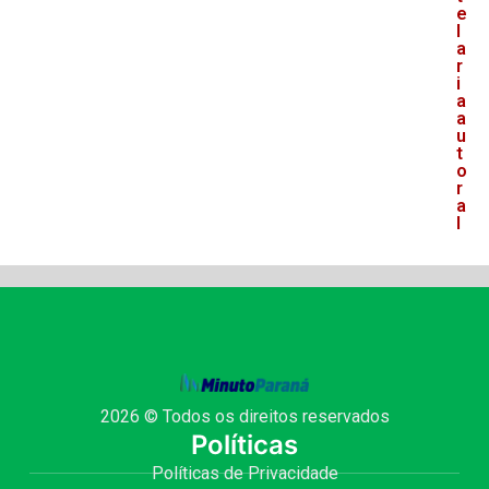
e
l
a
r
i
a
a
u
t
o
r
a
l
2026 © Todos os direitos reservados
Políticas
Políticas de Privacidade