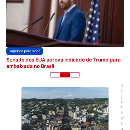
Sugerida para você
Senado dos EUA aprova indicado de Trump para
embaixada no Brasil
V
e
j
a
t
a
m
b
é