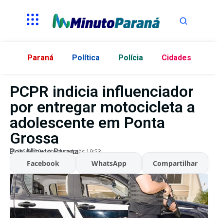
Paraná
Política
Polícia
Cidades
PCPR indicia influenciador
por entregar motocicleta a
adolescente em Ponta
Grossa
Por:
Minuto Parana
01/06/2026
Atualizado às 19:53
Facebook
WhatsApp
Compartilhar