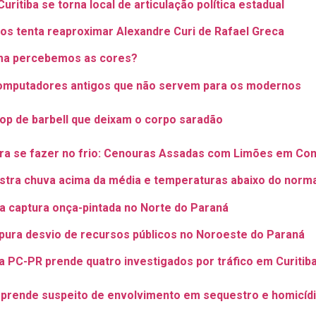
ritiba se torna local de articulação política estadual
ros tenta reaproximar Alexandre Curi de Rafael Greca
ma percebemos as cores?
omputadores antigos que não servem para os modernos
top de barbell que deixam o corpo saradão
ara se fazer no frio: Cenouras Assadas com Limões em Co
stra chuva acima da média e temperaturas abaixo do norm
a captura onça-pintada no Norte do Paraná
ura desvio de recursos públicos no Noroeste do Paraná
 PC-PR prende quatro investigados por tráfico em Curitib
il prende suspeito de envolvimento em sequestro e homicíd