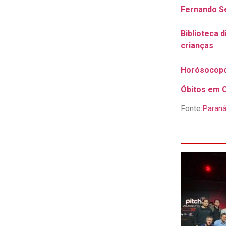
Fernando Se
Biblioteca 
crianças
Horósocopo 
Óbitos em C
Fonte:
Paraná