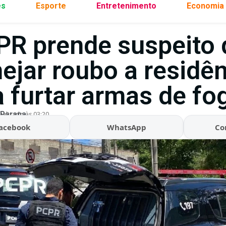
es
Esporte
Entretenimento
Economia
PR prende suspeito 
ejar roubo a residê
a furtar armas de fo
 Parana
ualizado às 03:20
acebook
WhatsApp
Co