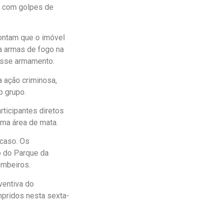
s com golpes de
pontam que o imóvel
ha armas de fogo na
 esse armamento.
a ação criminosa,
o grupo.
ticipantes diretos
uma área de mata.
 caso. Os
o do Parque da
ombeiros.
ventiva do
pridos nesta sexta-