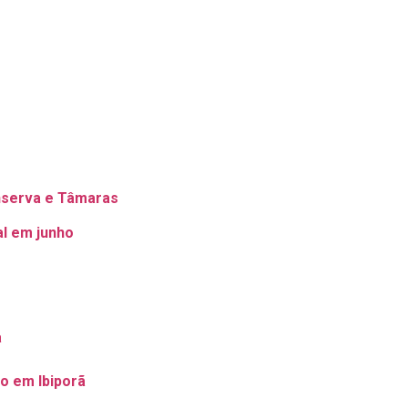
nserva e Tâmaras
al em junho
a
io em Ibiporã