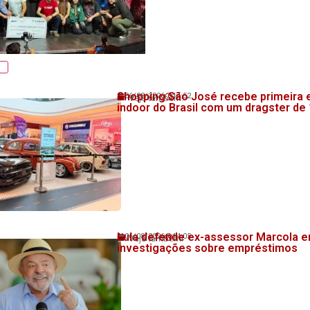
Shopping São José recebe primeira 
06/08/2026
14:52
Veja também!
indoor do Brasil com um dragster de
Lula defende ex-assessor Marcola e
06/08/2026
14:05
Veja também!
investigações sobre empréstimos