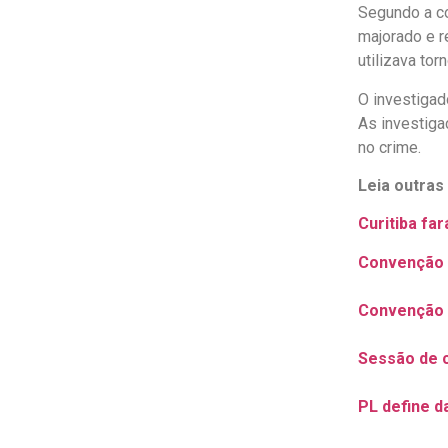
Segundo a co
majorado e r
utilizava tor
O investigad
As investiga
no crime.
Leia outras
Curitiba fa
Convenção d
Convenção d
Sessão de 
PL define d