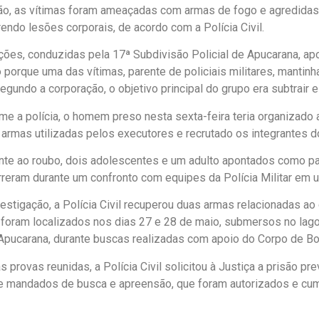
ção, as vítimas foram ameaçadas com armas de fogo e agredida
rendo lesões corporais, de acordo com a Polícia Civil.
ções, conduzidas pela 17ª Subdivisão Policial de Apucarana, a
o porque uma das vítimas, parente de policiais militares, mantin
Segundo a corporação, o objetivo principal do grupo era subtrair
me a polícia, o homem preso nesta sexta-feira teria organizado 
 armas utilizadas pelos executores e recrutado os integrantes d
nte ao roubo, dois adolescentes e um adulto apontados como par
reram durante um confronto com equipes da Polícia Militar em 
vestigação, a Polícia Civil recuperou duas armas relacionadas ao
oram localizados nos dias 27 e 28 de maio, submersos no lag
pucarana, durante buscas realizadas com apoio do Corpo de B
provas reunidas, a Polícia Civil solicitou à Justiça a prisão pre
e mandados de busca e apreensão, que foram autorizados e cum