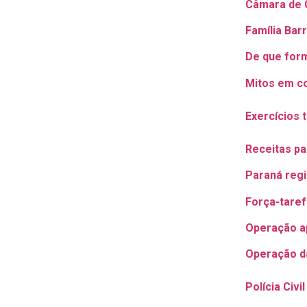
Câmara de Cu
Família Bar
De que for
Mitos em c
Exercícios 
Receitas p
Paraná regi
Força-taref
Operação ap
Operação da
Polícia Civ