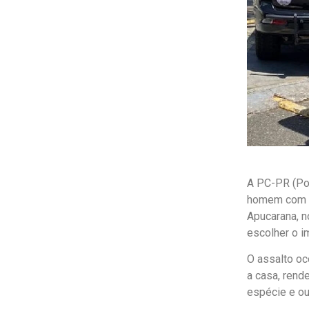
A PC-PR (Polí
homem com to
Apucarana, n
escolher o im
O assalto oc
a casa, rend
espécie e ou