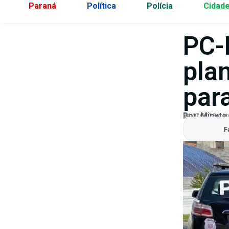
Paraná
Política
Polícia
Cidad
PC-
plan
par
Por:
Minuto
04/07/2026
At
F