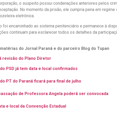
rporação, o suspeito possui condenações anteriores pelos cri
eceptação. No momento da prisão, ele cumpria pena em regime 
nozeleira eletrônica.
o foi encaminhado ao sistema penitenciário e permanece à dispo
ções continuam para esclarecer todos os detalhes da participa
 matérias do Jornal Paraná e do parceiro Blog do Tupan
rá revisão do Plano Diretor
o PSD já tem data e local confirmados
o PT do Paraná ficará para final de julho
cassação de Professora Angela poderá ser convocada
ata e local da Convenção Estadual