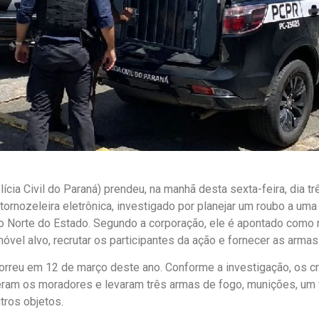
cia Civil do Paraná) prendeu, na manhã desta sexta-feira, dia tr
rnozeleira eletrônica, investigado por planejar um roubo a uma
o Norte do Estado. Segundo a corporação, ele é apontado como
óvel alvo, recrutar os participantes da ação e fornecer as armas 
orreu em 12 de março deste ano. Conforme a investigação, os c
eram os moradores e levaram três armas de fogo, munições, um v
tros objetos.