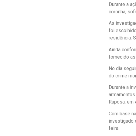
Durante a a
coronha, sof
As investiga
foi escolhid
residência. 
Ainda confor
fornecido as
No dia segui
do crime mor
Durante a in
armamentos f
Raposa, em A
Com base nas 
investigado 
feira.