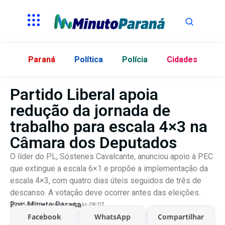
Paraná
Política
Polícia
Cidades
Partido Liberal apoia
redução da jornada de
trabalho para escala 4×3 na
Câmara dos Deputados
O líder do PL, Sóstenes Cavalcante, anunciou apoio à PEC
que extingue a escala 6×1 e propõe a implementação da
escala 4×3, com quatro dias úteis seguidos de três de
descanso. A votação deve ocorrer antes das eleições.
Por:
Minuto Parana
27/05/2026
Atualizado às 08:07
Facebook
WhatsApp
Compartilhar