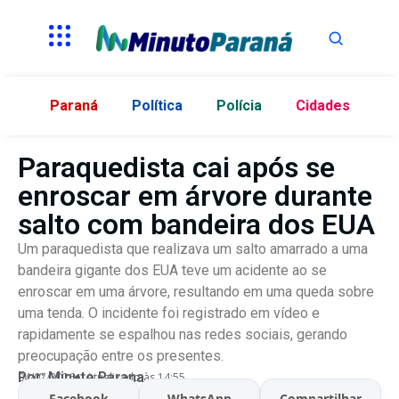
Paraná
Política
Polícia
Cidades
Paraquedista cai após se
enroscar em árvore durante
salto com bandeira dos EUA
Um paraquedista que realizava um salto amarrado a uma
bandeira gigante dos EUA teve um acidente ao se
enroscar em uma árvore, resultando em uma queda sobre
uma tenda. O incidente foi registrado em vídeo e
rapidamente se espalhou nas redes sociais, gerando
preocupação entre os presentes.
Por:
Minuto Parana
04/07/2026
Atualizado às 14:55
Facebook
WhatsApp
Compartilhar