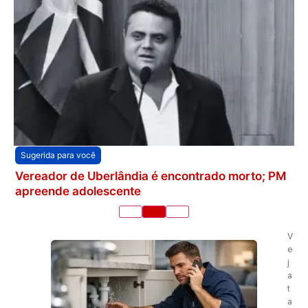
Sugerida para você
Vereador de Uberlândia é encontrado morto; PM
apreende adolescente
V
e
j
a
t
a