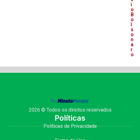
i
o
B
o
l
s
o
n
a
r
o
2026 © Todos os direitos reservados
Políticas
Políticas de Privacidade