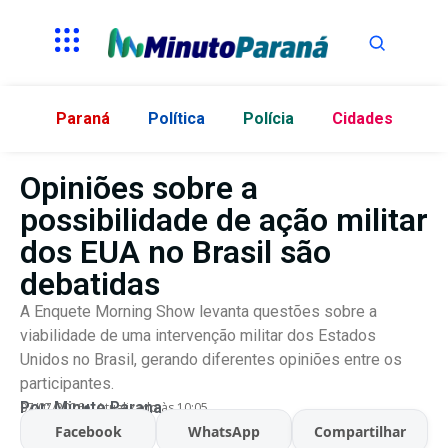
Paraná
Política
Polícia
Cidades
Opiniões sobre a
possibilidade de ação militar
dos EUA no Brasil são
debatidas
A Enquete Morning Show levanta questões sobre a
viabilidade de uma intervenção militar dos Estados
Unidos no Brasil, gerando diferentes opiniões entre os
participantes.
Por:
Minuto Parana
07/07/2026
Atualizado às 10:05
Facebook
WhatsApp
Compartilhar