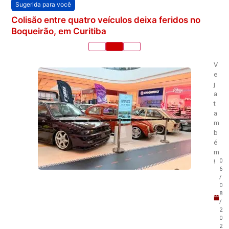
Sugerida para você
Colisão entre quatro veículos deixa feridos no
Boqueirão, em Curitiba
V
e
j
a
t
a
m
b
é
m
0
!
6
/
0
8
/
2
0
2