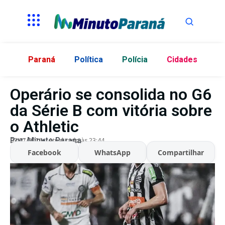
Paraná
Política
Polícia
Cidades
Operário se consolida no G6
da Série B com vitória sobre
o Athletic
Por:
Minuto Parana
07/07/2026
Atualizado às 23:44
Facebook
WhatsApp
Compartilhar