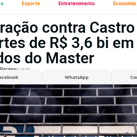
es
Esporte
Entretenimento
Economia
ração contra Castro
rtes de R$ 3,6 bi em
dos do Master
 Parana
ualizado às 16:33
acebook
WhatsApp
Co