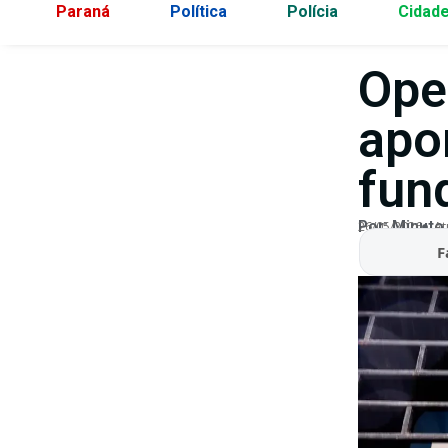
Paraná
Política
Polícia
Cidad
Ope
apo
fun
Por:
Minuto
26/05/2026
At
F