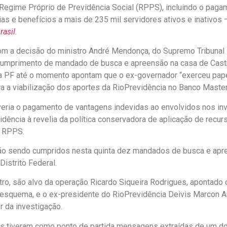
Regime Próprio de Previdência Social (RPPS), incluindo o paga
as e benefícios a mais de 235 mil servidores ativos e inativos
asil.
m a decisão do ministro André Mendonça, do Supremo Tribunal 
cumprimento de mandado de busca e apreensão na casa de Castr
a PF até o momento apontam que o ex-governador “exerceu pape
ra a viabilização dos aportes da RioPrevidência no Banco Master
veria o pagamento de vantagens indevidas ao envolvidos nos in
idência à revelia da política conservadora de aplicação de recur
o RPPS.
tão sendo cumpridos nesta quinta dez mandados de busca e apr
Distrito Federal.
ro, são alvo da operação Ricardo Siqueira Rodrigues, apontado 
esquema, e o ex-presidente do RioPrevidência Deivis Marcon 
r da investigação.
as tiveram como ponto de partida mensagens extraídas de um do