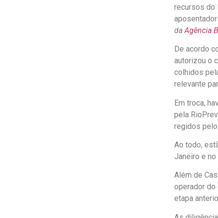
recursos do 
aposentadori
da
Agência Br
De acordo co
autorizou o 
colhidos pel
relevante pa
Em troca, ha
pela RioPrev
regidos pel
Ao todo, es
Janeiro e no 
Além de Cast
operador do 
etapa anterio
As diligênci