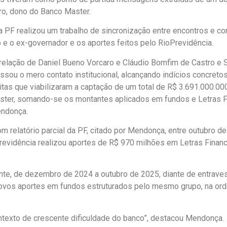
ro, dono do Banco Master.
a PF realizou um trabalho de sincronização entre encontros e con
 e o ex-governador e os aportes feitos pelo RioPrevidência.
 relação de Daniel Bueno Vorcaro e Cláudio Bomfim de Castro e S
assou o mero contato institucional, alcançando indícios concreto
lícitas que viabilizaram a captação de um total de R$ 3.691.000.
ter, somando-se os montantes aplicados em fundos e Letras Fi
ndonça.
m relatório parcial da PF, citado por Mendonça, entre outubro de
revidência realizou aportes de R$ 970 milhões em Letras Finan
te, de dezembro de 2024 a outubro de 2025, diante de entraves
ovos aportes em fundos estruturados pelo mesmo grupo, na or
texto de crescente dificuldade do banco”, destacou Mendonça.