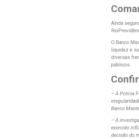
Coman
Ainda segund
RioPrevidênc
O Banco Mast
liquidez e s
diversas fre
públicos.
Confi
– A Polícia 
irregularida
Banco Maste
– A investig
exercido infl
decisão do 