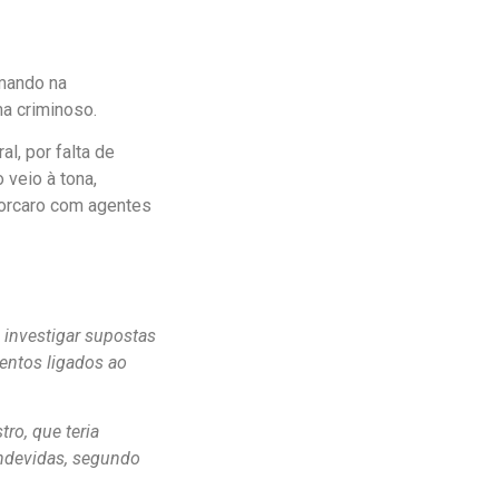
omando na
a criminoso.
l, por falta de
 veio à tona,
Vorcaro com agentes
 investigar supostas
mentos ligados ao
ro, que teria
 indevidas, segundo