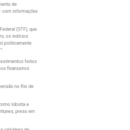
mento de
 –
com informações
Federal (STF), que
o, os indícios
l politicamente
”.
vestimentos feitos
sos financeiros
eensão no Rio de
como lobista e
Antunes, preso em
s celulares de