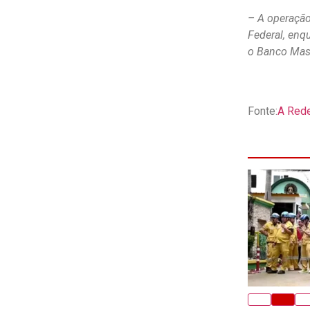
– A operação
Federal, enq
o Banco Mast
Fonte:
A Red