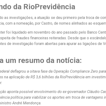
do da RioPrevidência
o as investigações, a atuação se deu primeiro pela troca de c
ia, com a nomeação, por Castro, de nomes alinhados ao esquem
er foi liquidado em novembro do ano passado pelo Banco Centra
uspeita de fraudes financeiras reiteradas. Desde que o escândalo
ntes de investigação foram abertas para apurar as ligações de 
ra um resumo da notícia:
Federal deflagrou a oitava fase da Operação Compliance Zero para
des na aplicação de R$ 3,6 bilhões da RioPrevidência em investi
r.
ação aponta possível envolvimento do ex-governador Cláudio Cast
uência política para viabilizar os aportes em troca de vantagens
ministro André Mendonça.