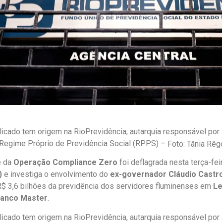
licado tem origem na RioPrevidência, autarquia responsável por 
Regime Próprio de Previdência Social (RPPS) –
Foto: Tânia Rêg
e da
Operação Compliance Zero
foi deflagrada nesta terça-fei
)
e investiga o envolvimento do
ex-governador Cláudio Castr
 R$ 3,6 bilhões da previdência dos servidores fluminenses em
Le
Banco Master
.
licado tem origem na RioPrevidência, autarquia responsável por 