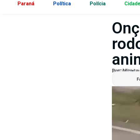
Paraná
Política
Polícia
Cidad
Onç
rod
ani
Por:
Minuto
08/07/2026
At
F