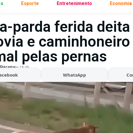
es
Esporte
Entretenimento
Economia
a-parda ferida deit
ovia e caminhoneiro
mal pelas pernas
 Parana
ualizado às 18:49
acebook
WhatsApp
Co