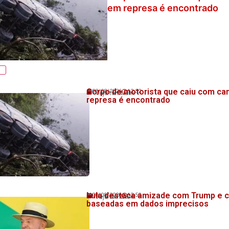
em represa é encontrado
Corpo de motorista que caiu com c
08/08/2026
12:52
Veja também!
represa é encontrado
Lula destaca amizade com Trump e cri
08/08/2026
12:50
Veja também!
baseadas em dados imprecisos