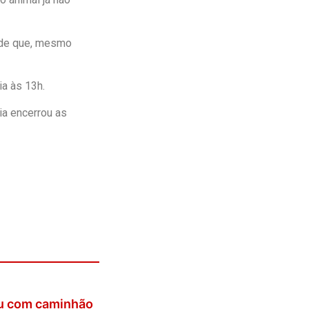
é de que, mesmo
ia às 13h.
ia encerrou as
iu com caminhão