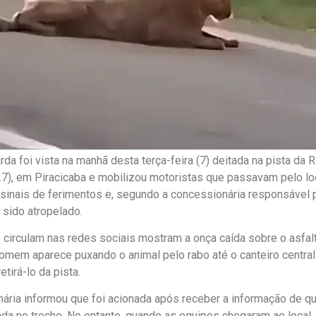
da foi vista na manhã desta terça-feira (7) deitada na pista da 
7), em Piracicaba e mobilizou motoristas que passavam pelo loc
sinais de ferimentos e, segundo a concessionária responsável pe
 sido atropelado.
circulam nas redes sociais mostram a onça caída sobre o asfa
omem aparece puxando o animal pelo rabo até o canteiro central 
etirá-lo da pista.
ária informou que foi acionada após receber a informação de q
ada no trecho. No entanto, quando as equipes chegaram ao local, 