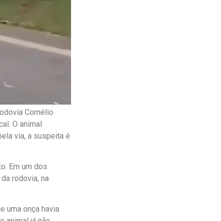
Rodovia Cornélio
al. O animal
la via, a suspeita é
lto. Em um dos
da rodovia, na
ue uma onça havia
o animal já não