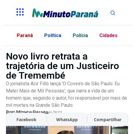
Paraná
Política
Polícia
Cidades
Novo livro retrata a
trajetória de um Justiceiro
de Tremembé
O jornalista Acir Filló lança 'O Coveiro de São Paulo: Eu
Matei Mais de Mil Pessoas', que narra a vida de um
homem que, segundo o autor, foi responsável por mais de
mil mortes na Grande São Paulo.
Por:
Minuto Parana
24/05/2026
Atualizado às 06:02
Facebook
WhatsApp
Compartilhar