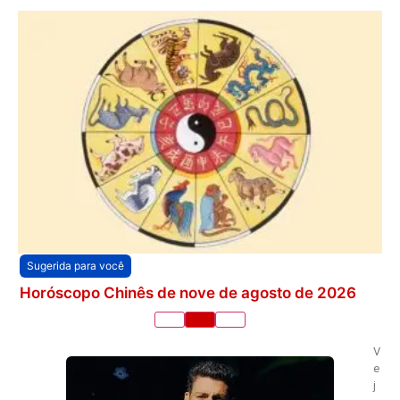
Sugerida para você
Horóscopo Chinês de nove de agosto de 2026
V
e
j