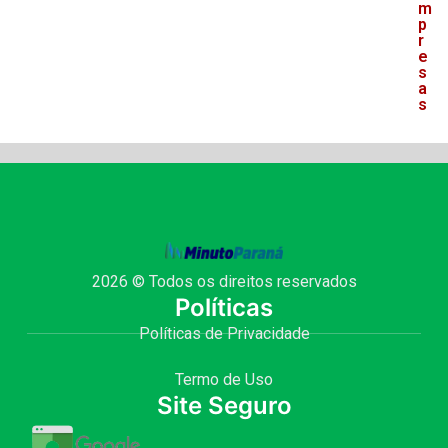
m
p
r
e
s
a
s
2026 © Todos os direitos reservados
Políticas
Políticas de Privacidade
Termo de Uso
Site Seguro