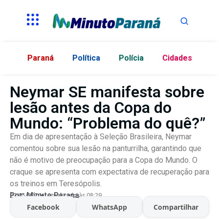
Paraná
Política
Polícia
Cidades
Neymar SE manifesta sobre
lesão antes da Copa do
Mundo: “Problema do quê?”
Em dia de apresentação à Seleção Brasileira, Neymar
comentou sobre sua lesão na panturrilha, garantindo que
não é motivo de preocupação para a Copa do Mundo. O
craque se apresenta com expectativa de recuperação para
os treinos em Teresópolis.
Por:
Minuto Parana
27/05/2026
Atualizado às 08:29
Facebook
WhatsApp
Compartilhar