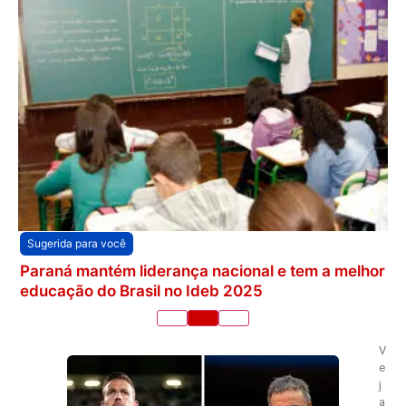
Sugerida para você
Paraná mantém liderança nacional e tem a melhor
educação do Brasil no Ideb 2025
V
e
j
a