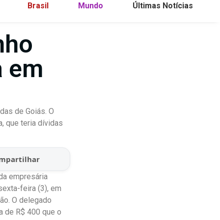
Brasil
Mundo
Últimas Notícias
nho
a em
das de Goiás. O
, que teria dívidas
mpartilhar
 da empresária
exta-feira (3), em
mão. O delegado
a de R$ 400 que o