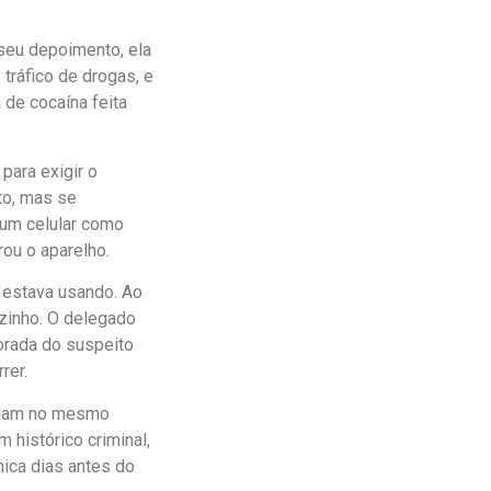
seu depoimento, ela
tráfico de drogas, e
de cocaína feita
para exigir o
to, mas se
u um celular como
ou o aparelho.
 estava usando. Ao
izinho. O delegado
orada do suspeito
rer.
idiam no mesmo
m histórico criminal,
nica dias antes do