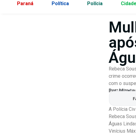
Paraná
Política
Polícia
Cidad
Mul
apó
Águ
Rebeca Sousa
crime ocorre
com o suspei
Por:
Minuto
09/07/2026
At
F
A Polícia Ci
Rebeca Sousa
Águas Lindas
Vinícius Máx