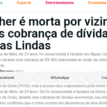
es
Esporte
Entretenimento
Economia
her é morta por vizi
s cobrança de dívid
as Lindas
 de Melo, de 29 anos, foi assassinada a facadas em Águas Lin
u durante uma cobrança de R$ 400 relacionada ao irmão da vítima
to.
 Parana
ualizado às 09:12
acebook
WhatsApp
Co
vil de Goiás (PCGO) está à procura dos responsáveis pela morte
 de Melo, de 29 anos. Ela foi assassinada a facadas na última s
 de Goiás, durante uma cobrança de dívidas envolvendo seu ir
imo confirmou que o crime ocorreu em decorrência de uma dívid