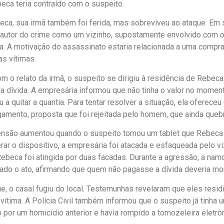
eca teria contraído com o suspeito.
ca, sua irmã também foi ferida, mas sobreviveu ao ataque. Em 
o autor do crime como um vizinho, supostamente envolvido com o 
. A motivação do assassinato estaria relacionada a uma compra 
as vítimas.
m o relato da irmã, o suspeito se dirigiu à residência de Rebeca 
 dívida. A empresária informou que não tinha o valor no momen
a quitar a quantia. Para tentar resolver a situação, ela oferece
amento, proposta que foi rejeitada pelo homem, que ainda quebr
ensão aumentou quando o suspeito tomou um tablet que Rebeca
erar o dispositivo, a empresária foi atacada e esfaqueada pelo v
Rebeca foi atingida por duas facadas. Durante a agressão, a nam
ivado o ato, afirmando que quem não pagasse a dívida deveria mor
e, o casal fugiu do local. Testemunhas revelaram que eles res
vítima. A Polícia Civil também informou que o suspeito já tinha u
por um homicídio anterior e havia rompido a tornozeleira eletrô