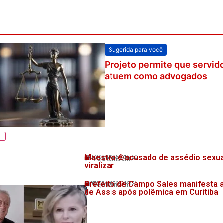
Sugerida para você
Projeto permite que servid
atuem como advogados
Maestro é acusado de assédio sexua
07/08/2026
15:50
Veja também!
viralizar
Prefeito de Campo Sales manifesta 
07/08/2026
15:21
Veja também!
de Assis após polêmica em Curitiba