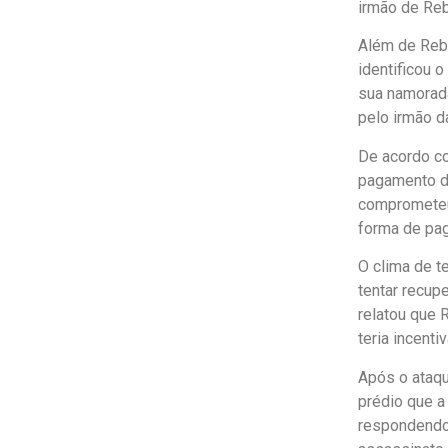
irmão de Reb
Além de Rebe
identificou 
sua namorada
pelo irmão d
De acordo co
pagamento da
comprometeu 
forma de pag
O clima de t
tentar recup
relatou que 
teria incent
Após o ataqu
prédio que a 
respondendo 