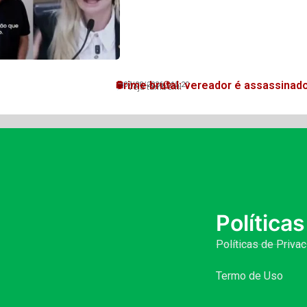
Crime brutal: vereador é assassinad
07/08/2026
15:20
Veja também!
Políticas
Políticas de Priva
Termo de Uso