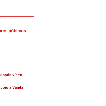
ores públicos
l após vídeo
apoio a Vanda