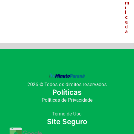
m
i
l
c
a
d
a
2026 © Todos os direitos reservados
Políticas
Políticas de Privacidade
Termo de Uso
Site Seguro