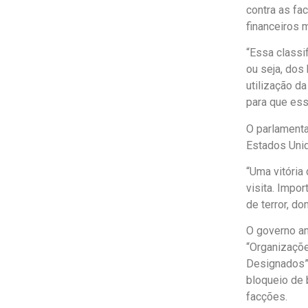
contra as fa
financeiros m
“Essa classi
ou seja, dos
utilização d
para que ess
O parlamenta
Estados Unid
“Uma vitória
visita. Impo
de terror, do
O governo am
“Organizaçõe
Designados”.
bloqueio de
facções.