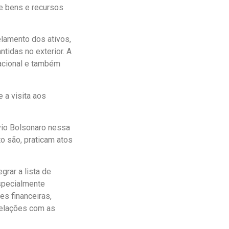
e bens e recursos
elamento dos ativos,
tidas no exterior. A
nacional e também
 a visita aos
ávio Bolsonaro nessa
to são, praticam atos
rar a lista de
Especialmente
es financeiras,
relações com as