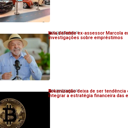
Lula defende ex-assessor Marcola e
06/08/2026
14:05
Veja também!
investigações sobre empréstimos
Tokenização deixa de ser tendência 
06/08/2026
14:01
Veja também!
integrar a estratégia financeira das