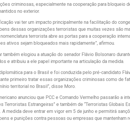
cções criminosas, especialmente na cooperação para bloqueio d
antidos no exterior.
ficação vai ter um impacto principalmente na facilitação do cong
 bens dessas organizações terroristas que muitas vezes são man
a nomenclatura terrorista abre as portas para a cooperação inter
es ativos sejam bloqueados mais rapidamente”, afirmou.
r também elogiou a atuação do senador Flávio Bolsonaro durante
os e atribuiu a ele papel importante na articulação da medida.
 diplomática para o Brasil e foi conduzida pelo pré-candidato Fl
rtante primeiro tratar essas organizações criminosas como de fa
mínio territorial no Brasil”, disse Moro.
ericano anunciou que PCC e Comando Vermelho passarão a integ
s Terroristas Estrangeiras” e também de “Terroristas Globais 
 A medida deve entrar em vigor em 5 de junho e permitirá sançõ
 bens e punições contra pessoas ou empresas que mantenham 