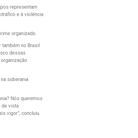
rupos representam
ráfico e à violência
crime organizado.
r também no Brasil
risco dessas
 organização
 na soberania
rania? Nós queremos
 de vista
is vigor”, concluiu.