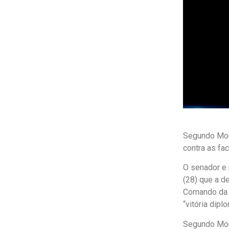
Segundo Moro
contra as fa
O senador e 
(28) que a d
Comando da 
“vitória dipl
Segundo Moro