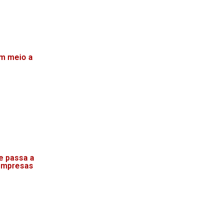
m meio a
e passa a
 empresas