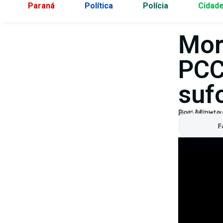
Paraná
Política
Polícia
Cidad
Mor
PCC
suf
Por:
Minuto
28/05/2026
At
F