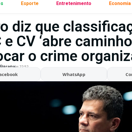
es
Esporte
Entretenimento
Economia
o diz que classifica
 e CV ‘abre caminho
ocar o crime organiz
 Parana
ualizado às 22:52
acebook
WhatsApp
Co