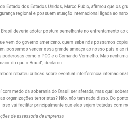
 de Estado dos Estados Unidos, Marco Rubio, afirmou que os g
urança regional e possuem atuação internacional ligada ao narcot
 Brasil deveria adotar postura semelhante no enfrentamento ao 
 que vem do governo americano, quem sabe nós possamos copia
fim, possamos vencer essa grande ameaça ao nosso país e ao 
s poderosas como o PCC e o Comando Vermelho. Mas nenhuma
aior do que o Brasil”, declarou.
mbém rebateu críticas sobre eventual interferência internacional
í com medo da soberania do Brasil ser afetada, mas qual sobe
as organizações terroristas? Não, não tem nada disso. Do ponto
, isso vai facilitar principalmente que elas sejam tratadas com ma
ções de assessoria de imprensa