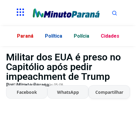
Paraná
Política
Polícia
Cidades
Militar dos EUA é preso no
Capitólio após pedir
impeachment de Trump
Por:
Minuto Parana
03/07/2026
Atualizado às 05:08
Facebook
WhatsApp
Compartilhar