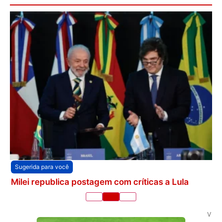
Sugerida para você
Milei republica postagem com críticas a Lula
V