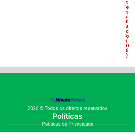
t
e
s
á
b
a
d
o
(
0
8
)
2026 © Todos os direitos reservados
Políticas
Políticas de Privacidade