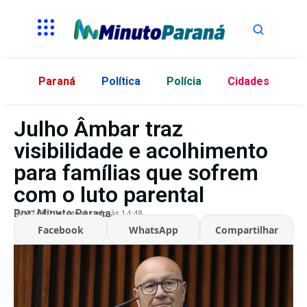
Paraná
Política
Polícia
Cidades
Julho Âmbar traz
visibilidade e acolhimento
para famílias que sofrem
com o luto parental
Por:
Minuto Parana
04/07/2026
Atualizado às 14:48
Facebook
WhatsApp
Compartilhar