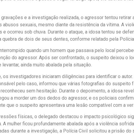
gravações e a investigação realizada, o agressor tentou retirar
 abusos sexuais, mesmo diante da resistência da vítima. A viol
s e ocorreu sob chuva. Durante o ataque, a idosa tentou se defen
a quebra de dois de seus dentes, conforme relatado pela Polícia 
interrompido quando um homem que passava pelo local percebeu
nção do agressor. Após ser confrontado, o suspeito deixou o loca
 levantar, ainda muito abalada pela situação.
 os investigadores iniciaram diligências para identificar o autor
ponsável pelo caso, informou que várias fotografias do suspeito
o reconheceu sem hesitação. Durante o depoimento, a idosa revel
egou a morder um dos dedos do agressor, e os policiais confir
te que o suspeito apresentava uma lesão compatível com a vers
essões físicas, o delegado destacou o impacto psicológico sign
. A mulher ficou profundamente abalada após a violência sofrid
das durante a investigação, a Polícia Civil solicitou a prisão do 