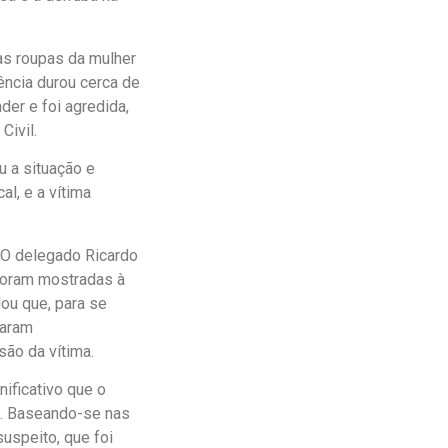
 as roupas da mulher
ência durou cerca de
der e foi agredida,
Civil.
 a situação e
l, e a vítima
. O delegado Ricardo
 foram mostradas à
ou que, para se
maram
ão da vítima.
ificativo que o
a. Baseando-se nas
suspeito, que foi