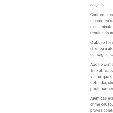
calçada.
Conforme as 
e cometeu os
cinco minuto
resultando n
O abuso foi 
chamou a ate
conseguiu se
Após o crime,
Trinkel, res
vítima, que 
defender, ch
posteriormen
Além das agr
crime causou
provas coleta