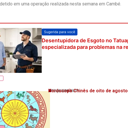
e detido em uma operação realizada nesta semana em Cambé.
Sugerida para você
Desentupidora de Esgoto no Tatua
especializada para problemas na re
Horóscopo Chinês de oito de agosto
07/08/2026
22:59
Veja também!