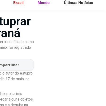
Brasil
Mundo
Últimas Notícias
tuprar
raná
er identificado como
aio, foi registrado
mpartilhar
o o autor do estupro
dia 17 de maio, na
hia materiais
egar alguns objetos,
sa e a derruba na