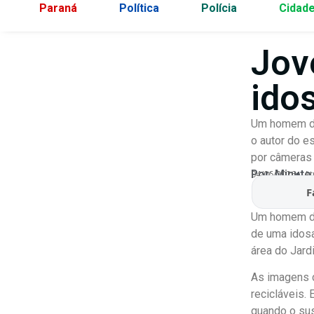
Paraná
Política
Polícia
Cidad
Jov
ido
Um homem de 
o autor do e
por câmeras
Por:
Minuto
04/06/2026
At
F
Um homem de 
de uma idosa
área do Jard
As imagens c
recicláveis.
quando o sus