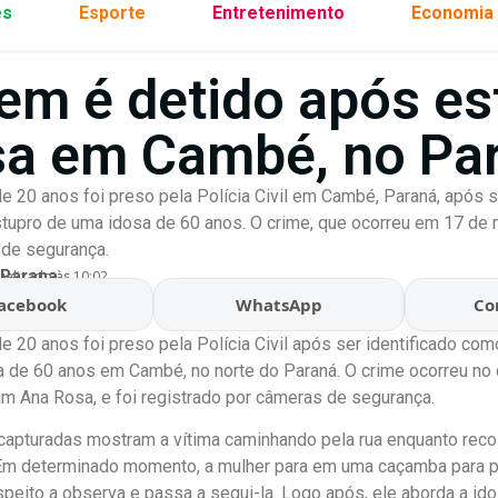
es
Esporte
Entretenimento
Economia
em é detido após es
sa em Cambé, no Pa
20 anos foi preso pela Polícia Civil em Cambé, Paraná, após s
stupro de uma idosa de 60 anos. O crime, que ocorreu em 17 de m
 de segurança.
 Parana
ualizado às 10:02
acebook
WhatsApp
Co
20 anos foi preso pela Polícia Civil após ser identificado com
 de 60 anos em Cambé, no norte do Paraná. O crime ocorreu no 
im Ana Rosa, e foi registrado por câmeras de segurança.
apturadas mostram a vítima caminhando pela rua enquanto recol
 Em determinado momento, a mulher para em uma caçamba para p
peito a observa e passa a segui-la. Logo após, ele aborda a ido