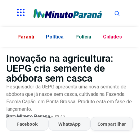
Paraná
Política
Polícia
Cidades
Inovação na agricultura:
UEPG cria semente de
abóbora sem casca
Pesquisador da UEPG apresenta uma nova semente de
abóbora que já nasce sem casca, cultivada na Fazenda
Escola Capão, em Ponta Grossa. Produto está em fase de
lançamento.
Por:
Minuto Parana
26/05/2026
Atualizado às 08:49
Facebook
WhatsApp
Compartilhar