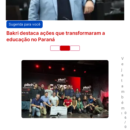
Sugerida para você
Bakri destaca ações que transformaram a
educação no Paraná
V
e
j
a
t
a
m
b
é
m
0
!
6
/
0