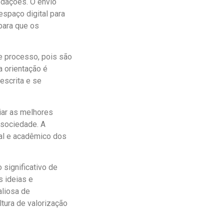
edações. O envio
spaço digital para
 para que os
 processo, pois são
a orientação é
escrita e se
iar as melhores
 sociedade. A
oal e acadêmico dos
significativo de
s ideias e
aliosa de
tura de valorização