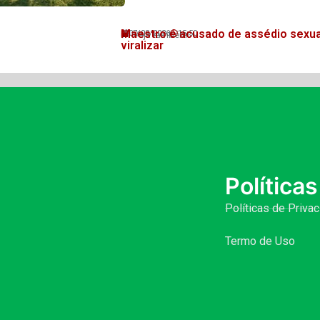
Maestro é acusado de assédio sexua
07/08/2026
15:50
Veja também!
viralizar
Políticas
Políticas de Priva
Termo de Uso