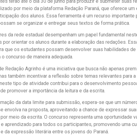
ntes terão até o dia 30 de junho para produzir e submeter suas r
lizado por meio da plataforma Redação Paraná, que oferece um e
participação dos alunos. Essa ferramenta é um recurso importante
ossam se organizar e entregar seus textos de forma prática.
res da rede estadual desempenham um papel fundamental neste
 por orientar os alunos durante a elaboração das redações. Ess
ra que os estudantes possam desenvolver suas habilidades de 
a o concurso de maneira adequada.
e Redação Agrinho é uma iniciativa que busca não apenas prem
as também incentivar a reflexão sobre temas relevantes para a
 neste tipo de atividade contribui para o desenvolvimento pess
de promover a importância da leitura e da escrita.
mação da data limite para submissão, espera-se que um número 
e envolva na proposta, aproveitando a chance de expressar sua
por meio da escrita. O concurso representa uma oportunidade v
e aprendizado para todos os participantes, promovendo uma cul
e da expressão literária entre os jovens do Paraná.