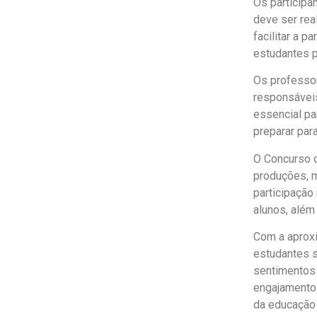
Os participa
deve ser rea
facilitar a 
estudantes p
Os professo
responsáveis
essencial pa
preparar par
O Concurso d
produções, m
participação
alunos, além 
Com a aproxi
estudantes s
sentimentos 
engajamento 
da educação 