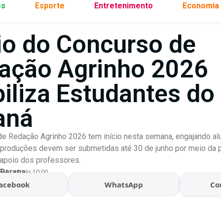
es
Esporte
Entretenimento
Economia
cio do Concurso de
ação Agrinho 2026
iliza Estudantes do
aná
e Redação Agrinho 2026 tem início nesta semana, engajando al
 produções devem ser submetidas até 30 de junho por meio da 
apoio dos professores.
 Parana
ualizado às 10:00
acebook
WhatsApp
Co