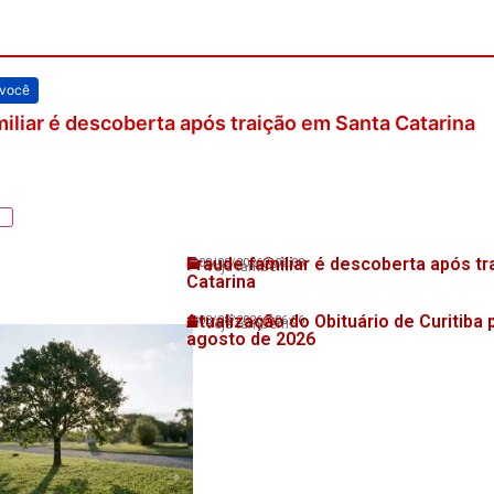
 você
iliar é descoberta após traição em Santa Catarina
Fraude familiar é descoberta após t
08/08/2026
06:08
Veja também!
Catarina
Atualização do Obituário de Curitiba 
08/08/2026
06:06
Veja também!
agosto de 2026