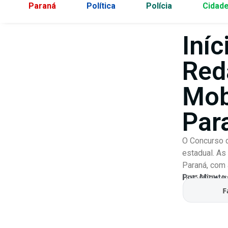
Paraná
Política
Polícia
Cidad
Iní
Red
Mob
Par
O Concurso d
estadual. As
Paraná, com 
Por:
Minuto
18/05/2026
At
F