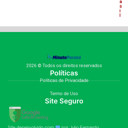
a
s
i
l
2026 © Todos os direitos reservados
Políticas
Políticas de Privacidade
Termo de Uso
Site Seguro
Site desenvolvido com
por Julio Fernando