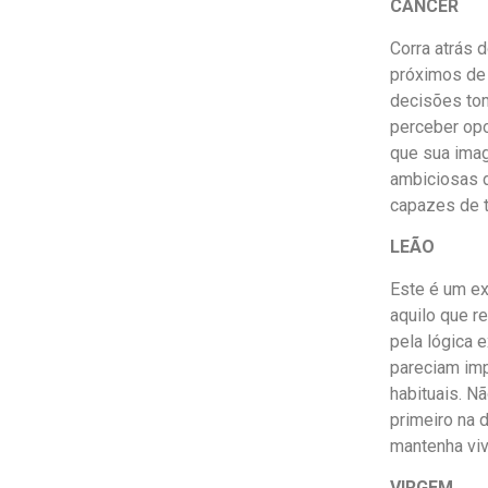
CÂNCER
Corra atrás 
próximos de 
decisões tom
perceber opo
que sua ima
ambiciosas d
capazes de t
LEÃO
Este é um ex
aquilo que r
pela lógica 
pareciam imp
habituais. N
primeiro na 
mantenha viv
VIRGEM