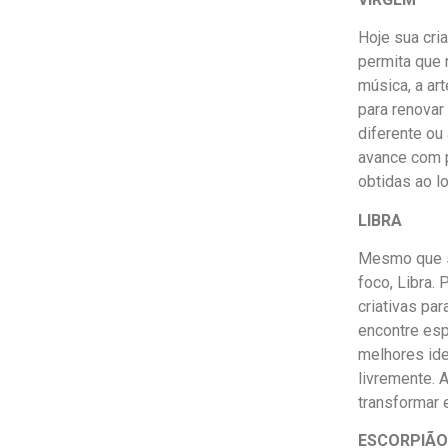
Hoje sua cri
permita que 
música, a ar
para renovar
diferente ou
avance com p
obtidas ao l
LIBRA
Mesmo que su
foco, Libra.
criativas pa
encontre esp
melhores ide
livremente. 
transformar 
ESCORPIÃO