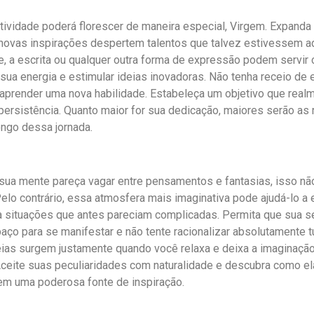
atividade poderá florescer de maneira especial, Virgem. Expanda
novas inspirações despertem talentos que talvez estivessem a
te, a escrita ou qualquer outra forma de expressão podem servi
 sua energia e estimular ideias inovadoras. Não tenha receio de 
 aprender uma nova habilidade. Estabeleça um objetivo que real
ersistência. Quanto maior for sua dedicação, maiores serão a
ongo dessa jornada.
a mente pareça vagar entre pensamentos e fantasias, isso não 
 Pelo contrário, essa atmosfera mais imaginativa pode ajudá-lo a
ra situações que antes pareciam complicadas. Permita que sua s
aço para se manifestar e não tente racionalizar absolutamente 
ias surgem justamente quando você relaxa e deixa a imaginação
Aceite suas peculiaridades com naturalidade e descubra como 
em uma poderosa fonte de inspiração.