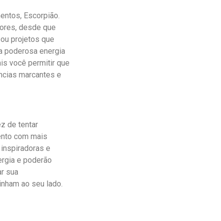
entos, Escorpião.
sores, desde que
 ou projetos que
ma poderosa energia
ais você permitir que
ências marcantes e
ez de tentar
mento com mais
 inspiradoras e
ergia e poderão
r sua
nham ao seu lado.