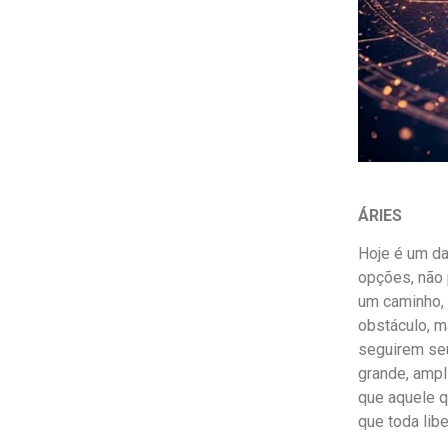
ÁRIES
Hoje é um da
opções, não 
um caminho, 
obstáculo, m
seguirem seu
grande, ampl
que aquele 
que toda lib