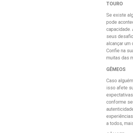
TOURO
Se existe al
pode acontec
capacidade. 
seus desafio
alcançar um 
Confie na su
muitas das 
GÊMEOS
Caso alguém 
isso afete s
expectativas
conforme seu
autenticidad
experiências
a todos, mai