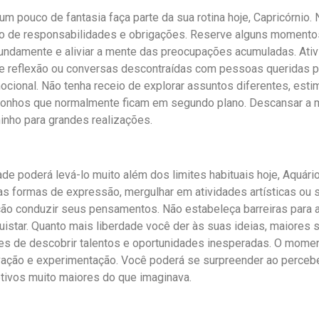
um pouco de fantasia faça parte da sua rotina hoje, Capricórnio.
no de responsabilidades e obrigações. Reserve alguns momentos
fundamente e aliviar a mente das preocupações acumuladas. Ativi
 reflexão ou conversas descontraídas com pessoas queridas p
mocional. Não tenha receio de explorar assuntos diferentes, esti
 sonhos que normalmente ficam em segundo plano. Descansar a
inho para grandes realizações.
dade poderá levá-lo muito além dos limites habituais hoje, Aquári
as formas de expressão, mergulhar em atividades artísticas ou
ão conduzir seus pensamentos. Não estabeleça barreiras para a
quistar. Quanto mais liberdade você der às suas ideias, maiores 
es de descobrir talentos e oportunidades inesperadas. O mome
vação e experimentação. Você poderá se surpreender ao perceb
etivos muito maiores do que imaginava.