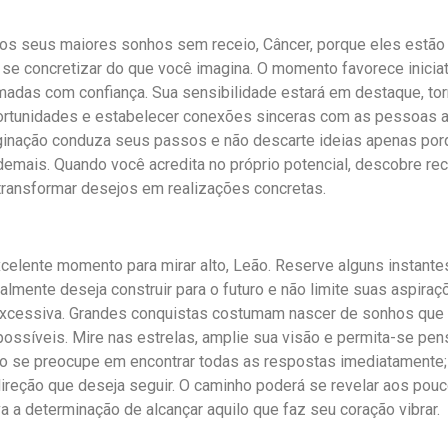
dos seus maiores sonhos sem receio, Câncer, porque eles estão
se concretizar do que você imagina. O momento favorece inicia
adas com confiança. Sua sensibilidade estará em destaque, tor
rtunidades e estabelecer conexões sinceras com as pessoas ao
ginação conduza seus passos e não descarte ideias apenas po
emais. Quando você acredita no próprio potencial, descobre rec
ransformar desejos em realizações concretas.
celente momento para mirar alto, Leão. Reserve alguns instantes 
ealmente deseja construir para o futuro e não limite suas aspir
excessiva. Grandes conquistas costumam nascer de sonhos que 
ossíveis. Mire nas estrelas, amplie sua visão e permita-se pen
ão se preocupe em encontrar todas as respostas imediatamente
direção que deseja seguir. O caminho poderá se revelar aos pou
a a determinação de alcançar aquilo que faz seu coração vibrar.