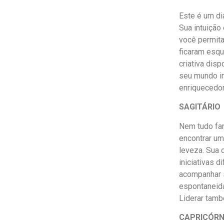
Este é um di
Sua intuição
você permita
ficaram esqu
criativa disp
seu mundo in
enriquecedor
SAGITÁRIO
Nem tudo fará
encontrar um
leveza. Sua 
iniciativas 
acompanhar 
espontaneid
Liderar tamb
CAPRICÓRN