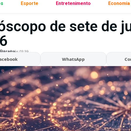
es
Esporte
Entretenimento
Economia
óscopo de sete de j
6
 Parana
ualizado às 03:39
acebook
WhatsApp
Co