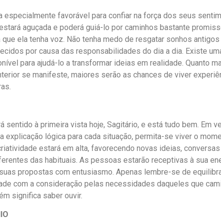
a especialmente favorável para confiar na força dos seus sentim
 estará aguçada e poderá guiá-lo por caminhos bastante promis
 que ela tenha voz. Não tenha medo de resgatar sonhos antigos
ecidos por causa das responsabilidades do dia a dia. Existe u
onível para ajudá-lo a transformar ideias em realidade. Quanto m
terior se manifeste, maiores serão as chances de viver experi
as.
 sentido à primeira vista hoje, Sagitário, e está tudo bem. Em v
a explicação lógica para cada situação, permita-se viver o mo
criatividade estará em alta, favorecendo novas ideias, conversas
diferentes das habituais. As pessoas estarão receptivas à sua en
suas propostas com entusiasmo. Apenas lembre-se de equilibra
ade com a consideração pelas necessidades daqueles que cami
ém significa saber ouvir.
IO