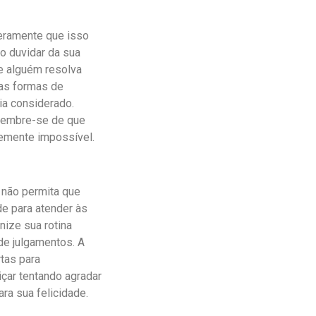
ceramente que isso
o duvidar da sua
e alguém resolva
ras formas de
via considerado.
 lembre-se de que
emente impossível.
, não permita que
de para atender às
nize sua rotina
de julgamentos. A
rtas para
çar tentando agradar
ra sua felicidade.