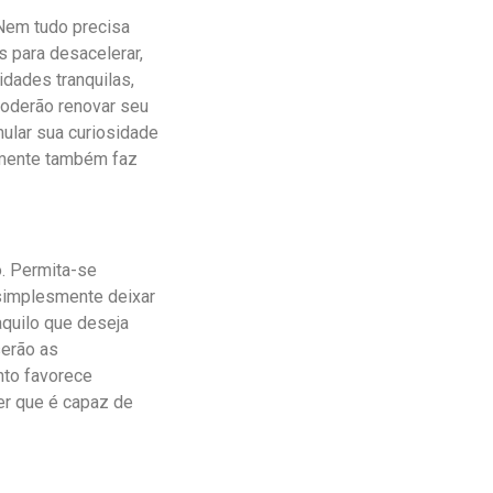
 Nem tudo precisa
 para desacelerar,
dades tranquilas,
oderão renovar seu
mular sua curiosidade
 mente também faz
o. Permita-se
 simplesmente deixar
quilo que deseja
serão as
nto favorece
er que é capaz de