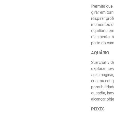
Permita que 
girar em tor
respirar pro
momentos de
equilíbrio e
e alimentar
parte do cam
AQUÁRIO
Sua criativi
explorar nov
sua imaginaç
criar ou con
possibilidad
ousadia, ino
alcançar obj
PEIXES