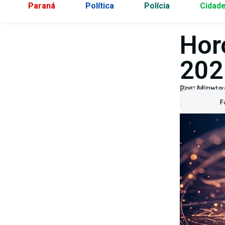
Paraná
Política
Polícia
Cidad
Hor
202
Por:
Minuto
07/07/2026
At
F