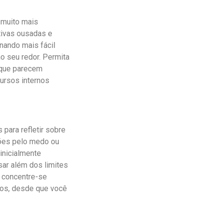
 muito mais
tivas ousadas e
nando mais fácil
 seu redor. Permita
rque parecem
ursos internos
para refletir sobre
ações pelo medo ou
inicialmente
sar além dos limites
; concentre-se
cos, desde que você