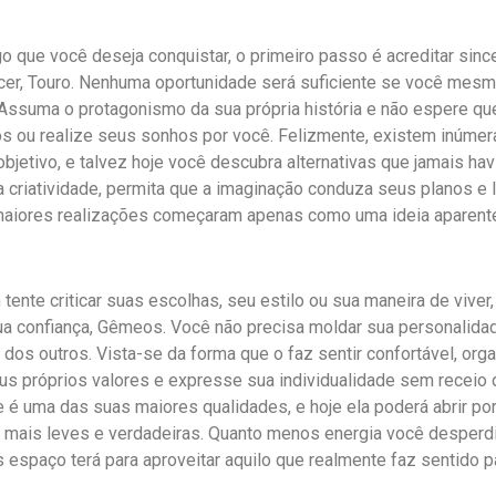
go que você deseja conquistar, o primeiro passo é acreditar sin
er, Touro. Nenhuma oportunidade será suficiente se você mesm
Assuma o protagonismo da sua própria história e não espere qu
s ou realize seus sonhos por você. Felizmente, existem inúme
objetivo, e talvez hoje você descubra alternativas que jamais ha
a criatividade, permita que a imaginação conduza seus planos e
maiores realizações começaram apenas como uma ideia aparent
tente criticar suas escolhas, seu estilo ou sua maneira de viver
ua confiança, Gêmeos. Você não precisa moldar sua personalida
 dos outros. Vista-se da forma que o faz sentir confortável, orga
s próprios valores e expresse sua individualidade sem receio 
e é uma das suas maiores qualidades, e hoje ela poderá abrir po
 mais leves e verdadeiras. Quanto menos energia você desperdi
s espaço terá para aproveitar aquilo que realmente faz sentido pa