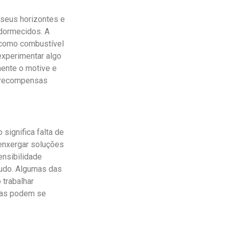
 seus horizontes e
dormecidos. A
r como combustível
experimentar algo
mente o motive e
s recompensas
significa falta de
 enxergar soluções
ensibilidade
tudo. Algumas das
 trabalhar
elas podem se