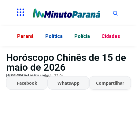
Paraná
Política
Polícia
Cidades
Horóscopo Chinês de 15 de
maio de 2026
Por:
Minuto Parana
14/05/2026
Atualizado às 22:04
Facebook
WhatsApp
Compartilhar