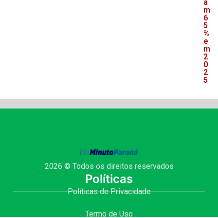
a
m
6
5
%
e
m
2
0
2
5
2026 © Todos os direitos reservados
Políticas
Políticas de Privacidade
Termo de Uso