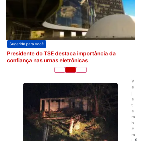
Sugerida para você
Presidente do TSE destaca importância da
confiança nas urnas eletrônicas
V
e
j
a
t
a
m
b
é
m
0
!