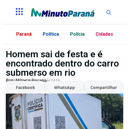
Paraná
Política
Polícia
Cidades
Homem sai de festa e é
encontrado dentro do carro
submerso em rio
Por:
Minuto Parana
04/06/2026
Atualizado às 04:18
Facebook
WhatsApp
Compartilhar