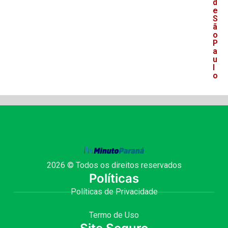
d
e
S
ã
o
P
a
u
l
o
2026 © Todos os direitos reservados
Políticas
Políticas de Privacidade
Termo de Uso