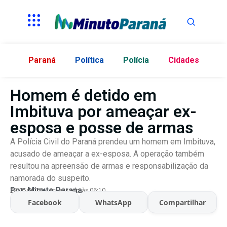
Paraná
Política
Polícia
Cidades
Homem é detido em
Imbituva por ameaçar ex-
esposa e posse de armas
A Polícia Civil do Paraná prendeu um homem em Imbituva,
acusado de ameaçar a ex-esposa. A operação também
resultou na apreensão de armas e responsabilização da
namorada do suspeito.
Por:
Minuto Parana
28/05/2026
Atualizado às 06:10
Facebook
WhatsApp
Compartilhar