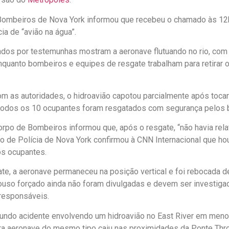
Bombeiros de Nova York informou que recebeu o chamado às 12
ia de “avião na água”.
dos por testemunhas mostram a aeronave flutuando no rio, co
quanto bombeiros e equipes de resgate trabalham para retirar
m as autoridades, o hidroavião capotou parcialmente após tocar
 todos os 10 ocupantes foram resgatados com segurança pelos 
orpo de Bombeiros informou que, após o resgate, “não havia rela
 de Polícia de Nova York confirmou à CNN Internacional que ho
os ocupantes.
te, a aeronave permaneceu na posição vertical e foi rebocada de
uso forçado ainda não foram divulgadas e devem ser investiga
responsáveis.
gundo acidente envolvendo um hidroavião no East River em men
tra aeronave do mesmo tipo caiu nas proximidades da Ponte Thr