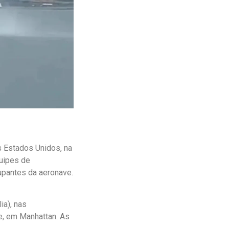
s Estados Unidos, na
quipes de
upantes da aeronave.
ia), nas
e, em Manhattan. As