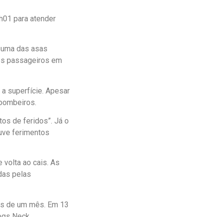
h01 para atender
m uma das asas
 os passageiros em
 a superfície. Apesar
bombeiros.
tos de feridos”. Já o
uve ferimentos
 volta ao cais. As
das pelas
os de um mês. Em 13
ogs Neck.