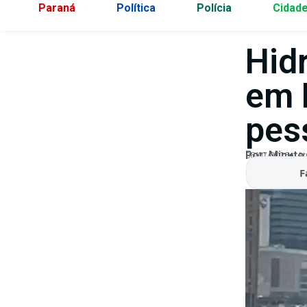
Paraná
Política
Polícia
Cidad
Hidr
em 
pes
Por:
Minuto
06/07/2026
At
F