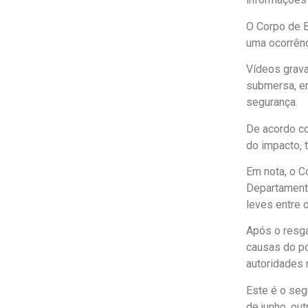
O Corpo de 
uma ocorrênc
Vídeos grava
submersa, en
segurança.
De acordo co
do impacto,
Em nota, o C
Departamento
leves entre 
Após o resga
causas do po
autoridades 
Este é o se
de junho, ou