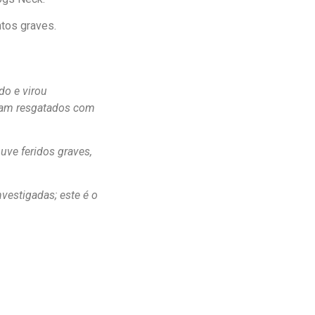
tos graves.
do e virou
oram resgatados com
uve feridos graves,
nvestigadas; este é o