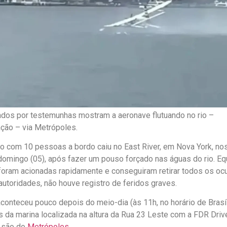
dos por testemunhas mostram a aeronave flutuando no rio –
ação – via Metrópoles.
o com 10 pessoas a bordo caiu no East River, em Nova York, no
domingo (05), após fazer um pouso forçado nas águas do rio. E
oram acionadas rapidamente e conseguiram retirar todos os oc
utoridades, não houve registro de feridos graves.
aconteceu pouco depois do meio-dia (às 11h, no horário de Brasíl
 da marina localizada na altura da Rua 23 Leste com a FDR Driv
 são do
Metrópoles
.