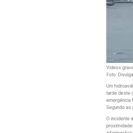
Vídeos grava
Foto: Divulg
Um hidroaviã
tarde deste 
emergência f
Segundo as a
O incidente 
proximidades
informações