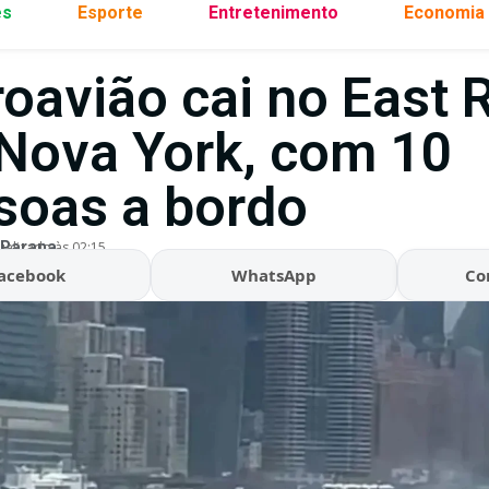
es
Esporte
Entretenimento
Economia
oavião cai no East R
Nova York, com 10
soas a bordo
 Parana
ualizado às 02:15
acebook
WhatsApp
Co