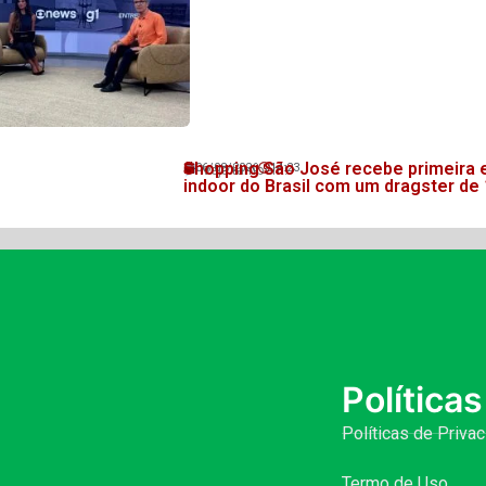
Shopping São José recebe primeira 
06/08/2026
14:23
Veja também!
indoor do Brasil com um dragster de
Políticas
Políticas de Priva
Termo de Uso