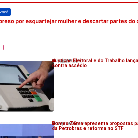
 você
eso por esquartejar mulher e descartar partes do c
Justiças Eleitoral e do Trabalho la
06/08/2026
15:05
Veja também!
contra assédio
Romeu Zema apresenta propostas pa
06/08/2026
14:55
Veja também!
da Petrobras e reforma no STF