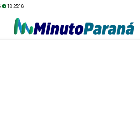
6
18:25:19