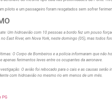
um piloto e um passageiro foram resgatados sem sofrer ferimen
MO
ate: Um hidroavião com 10 pessoas a bordo fez um pouso força
 no East River, em Nova York, neste domingo (05), mas todos f
ítimas: O Corpo de Bombeiros e a polícia informaram que não ho
se apenas ferimentos leves entre os ocupantes da aeronave.
nvestigação: O avião foi rebocado para o cais e as causas serão i
dente com hidroavião no mesmo rio em menos de um mês.
e PG