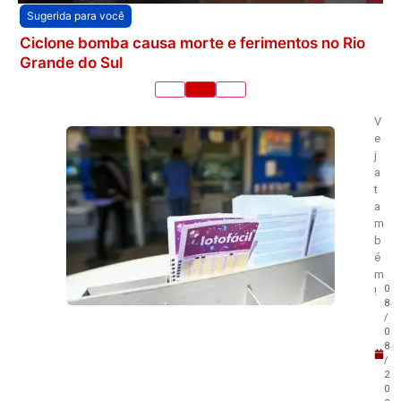
Sugerida para você
Ciclone bomba causa morte e ferimentos no Rio
Grande do Sul
V
e
j
a
t
a
m
b
é
m
0
!
8
/
0
8
/
2
0