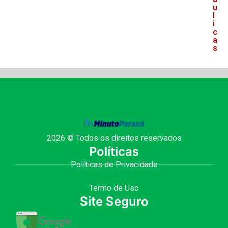
u
l
i
c
a
s
2026 © Todos os direitos reservados
Políticas
Políticas de Privacidade
Termo de Uso
Site Seguro