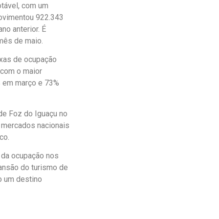
otável, com um
movimentou 922.343
no anterior. É
mês de maio.
axas de ocupação
 com o maior
0% em março e 73%
 de Foz do Iguaçu no
m mercados nacionais
co.
o da ocupação nos
pansão do turismo de
o um destino