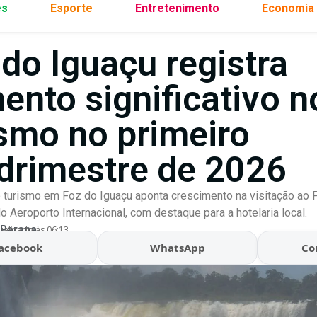
es
Esporte
Entretenimento
Economia
 do Iguaçu registra
ento significativo n
ismo no primeiro
drimestre de 2026
 turismo em Foz do Iguaçu aponta crescimento na visitação ao 
 Aeroporto Internacional, com destaque para a hotelaria local.
 Parana
ualizado às 06:13
acebook
WhatsApp
Co