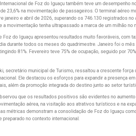
 Internacional de Foz do Iguaçu também teve um desempenho n
 de 23,6% na movimentação de passageiros. O terminal aéreo 
e janeiro e abril de 2026, superando os 746.130 registrados no a
e a movimentação tenha ultrapassado a marca de um milhão no 
de Foz do Iguaçu apresentou resultados muito favoráveis, com t
ia durante todos os meses do quadrimestre. Janeiro foi o mês
atingindo 81%. Fevereiro teve 75% de ocupação, seguido por 7
ki, secretário municipal de Turismo, ressaltou a crescente força
rnacional. Ele destacou os esforços para expandir a presença e
ais, além da promoção integrada do destino junto ao setor turísti
bservou que os resultados positivos são evidentes no aument
ovimentação aérea, na visitação aos atrativos turísticos e na ex
sas métricas demonstram a consolidação de Foz do Iguaçu com
e preparado no contexto internacional.