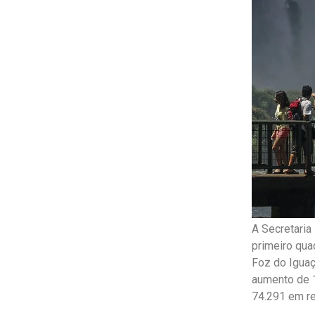
A Secretaria
primeiro qua
Foz do Iguaçu
aumento de 1
74.291 em re