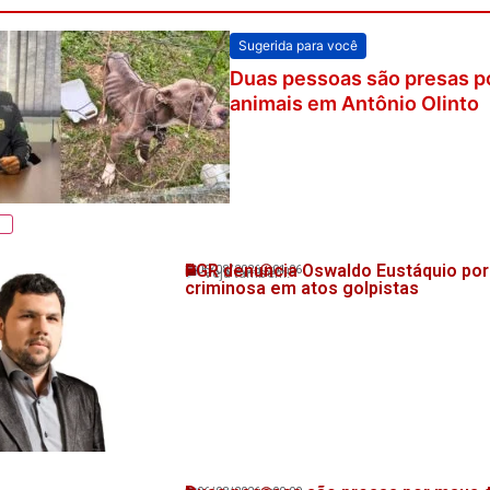
Sugerida para você
Duas pessoas são presas p
animais em Antônio Olinto
PGR denuncia Oswaldo Eustáquio por
06/08/2026
01:06
Veja também!
criminosa em atos golpistas