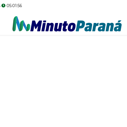
6
05:01:57