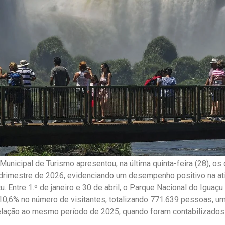
 Municipal de Turismo apresentou, na última quinta-feira (28), o
drimestre de 2026, evidenciando um desempenho positivo na ati
. Entre 1.º de janeiro e 30 de abril, o Parque Nacional do Iguaçu
0,6% no número de visitantes, totalizando 771.639 pessoas, u
lação ao mesmo período de 2025, quando foram contabilizados 