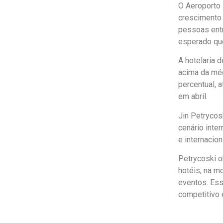
O Aeroporto
crescimento
pessoas entr
esperado qu
A hotelaria 
acima da méd
percentual, 
em abril.
Jin Petrycos
cenário inte
e internacion
Petrycoski o
hotéis, na m
eventos. Es
competitivo 