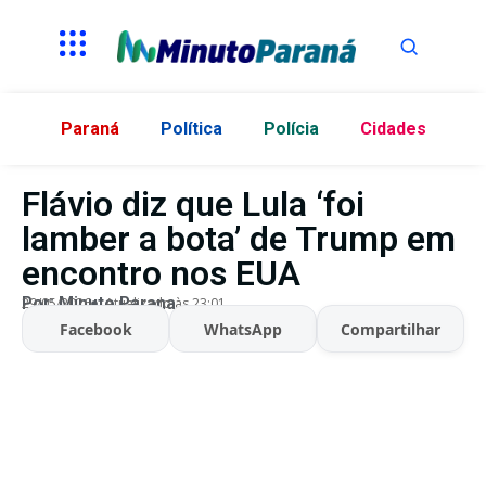
Paraná
Política
Polícia
Cidades
Flávio diz que Lula ‘foi
lamber a bota’ de Trump em
encontro nos EUA
Por:
Minuto Parana
29/05/2026
Atualizado às 23:01
Facebook
WhatsApp
Compartilhar