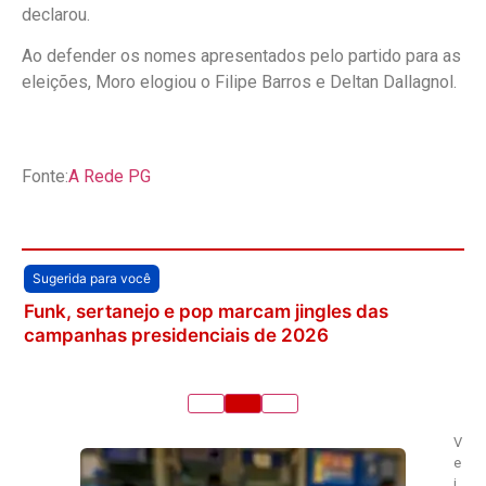
declarou.
Ao defender os nomes apresentados pelo partido para as
eleições, Moro elogiou o Filipe Barros e Deltan Dallagnol.
Fonte:
A Rede PG
Sugerida para você
Funk, sertanejo e pop marcam jingles das
campanhas presidenciais de 2026
V
e
j