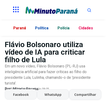
Paraná
Política
Polícia
Cidades
Flávio Bolsonaro utiliza
vídeo de IA para criticar
filho de Lula
Em um novo vídeo, Flávio Bolsonaro (PL-RJ) usa
inteligência artificial para fazer críticas ao filho do
presidente Lula, Lulinha, chamando-o de 'presidente
turista'.
Por:
Minuto Parana
08/07/2026
Atualizado às 08:05
Facebook
WhatsApp
Compartilhar