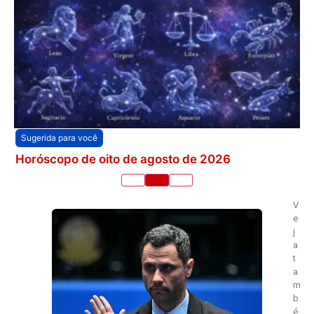
Sugerida para você
Horóscopo de oito de agosto de 2026
V
e
j
a
t
a
m
b
é