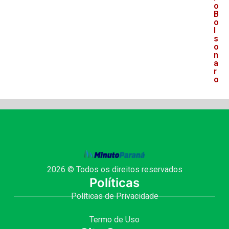
o
B
o
l
s
o
n
a
r
o
2026 © Todos os direitos reservados
Políticas
Políticas de Privacidade
Termo de Uso