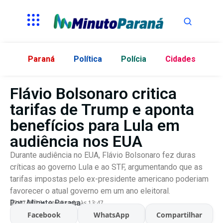
Paraná
Política
Polícia
Cidades
Flávio Bolsonaro critica
tarifas de Trump e aponta
benefícios para Lula em
audiência nos EUA
Durante audiência no EUA, Flávio Bolsonaro fez duras
críticas ao governo Lula e ao STF, argumentando que as
tarifas impostas pelo ex-presidente americano poderiam
favorecer o atual governo em um ano eleitoral.
Por:
Minuto Parana
07/07/2026
Atualizado às 13:47
Facebook
WhatsApp
Compartilhar