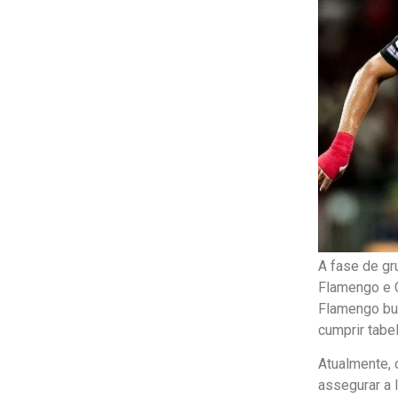
A fase de gr
Flamengo e C
Flamengo bus
cumprir tabe
Atualmente, 
assegurar a 