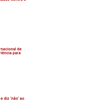
rnacional de
iência para
e diz ‘não’ ao