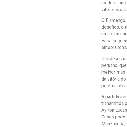
ao dos conco
vitória nos ú
O Flamengo, 
desafios, o t
uma eliminaçã
Essa sequên
embora tenha
Desde a cheg
peruano, que
melhor, mas 
da vitória d
postura ofen
A partida se
transmitida 
Ayrton Lucas
Cusco pode c
Manzaneda, 