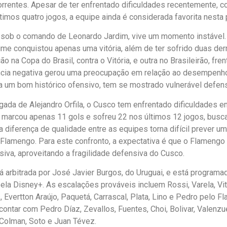
rrentes. Apesar de ter enfrentado dificuldades recentemente,
ltimos quatro jogos, a equipe ainda é considerada favorita nesta 
sob o comando de Leonardo Jardim, vive um momento instável.
ime conquistou apenas uma vitória, além de ter sofrido duas derr
o na Copa do Brasil, contra o Vitória, e outra no Brasileirão, fre
cia negativa gerou uma preocupação em relação ao desempenho
 um bom histórico ofensivo, tem se mostrado vulnerável defen
ada de Alejandro Orfila, o Cusco tem enfrentado dificuldades 
 marcou apenas 11 gols e sofreu 22 nos últimos 12 jogos, bus
a diferença de qualidade entre as equipes torna difícil prever um
o Flamengo. Para este confronto, a expectativa é que o Flameng
siva, aproveitando a fragilidade defensiva do Cusco.
rá arbitrada por José Javier Burgos, do Uruguai, e está programa
pela Disney+. As escalações prováveis incluem Rossi, Varela, Vit
, Evertton Araújo, Paquetá, Carrascal, Plata, Lino e Pedro pelo 
ontar com Pedro Díaz, Zevallos, Fuentes, Choi, Bolivar, Valenzuel
Colman, Soto e Juan Tévez.