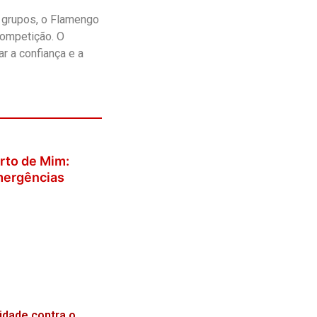
 grupos, o Flamengo
competição. O
r a confiança e a
rto de Mim:
mergências
idade contra o