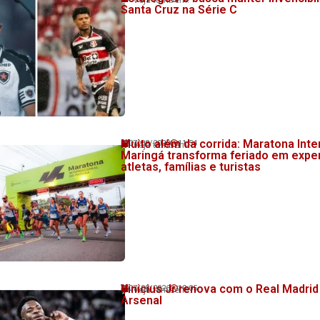
Santa Cruz na Série C
Muito além da corrida: Maratona Inte
07/08/2026
11:54
Veja também!
Maringá transforma feriado em exper
atletas, famílias e turistas
Vinicius Jr renova com o Real Madrid 
07/08/2026
10:05
Veja também!
Arsenal