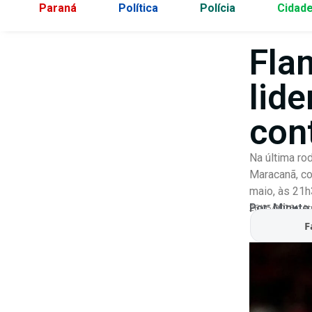
Paraná
Política
Polícia
Cidad
Fla
lid
con
Na última ro
Maracanã, co
maio, às 21h
Por:
Minuto
26/05/2026
At
F