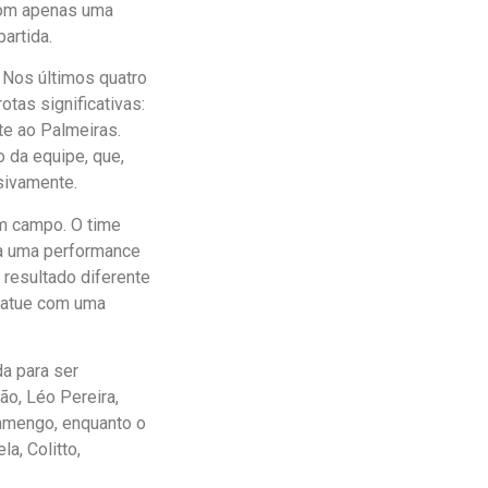
 com apenas uma
partida.
 Nos últimos quatro
otas significativas:
nte ao Palmeiras.
 da equipe, que,
sivamente.
em campo. O time
ca uma performance
 resultado diferente
o atue com uma
da para ser
ão, Léo Pereira,
Flamengo, enquanto o
a, Colitto,