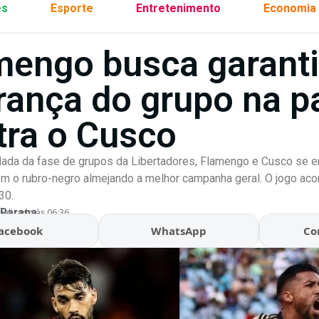
es
Esporte
Entretenimento
Economia
mengo busca garanti
erança do grupo na p
tra o Cusco
dada da fase de grupos da Libertadores, Flamengo e Cusco se e
m o rubro-negro almejando a melhor campanha geral. O jogo ac
30.
 Parana
ualizado às 06:36
acebook
WhatsApp
Co