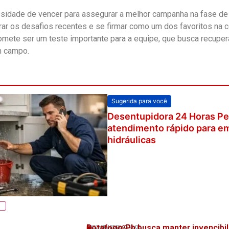
sidade de vencer para assegurar a melhor campanha na fase de
ar os desafios recentes e se firmar como um dos favoritos na 
omete ser um teste importante para a equipe, que busca recupera
m campo.
Sugerida para você
Desentupidora 24 Horas Pe
atendimento rápido para e
hidráulicas
Botafogo-Pb busca manter invencibil
07/08/2026
12:06
Veja também!