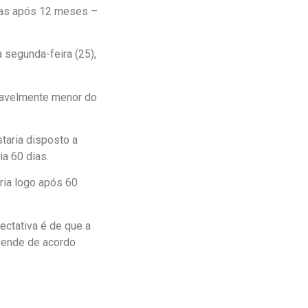
idas após 12 meses –
 segunda-feira (25),
eravelmente menor do
staria disposto a
a 60 dias.
ria logo após 60
ectativa é de que a
epende de acordo