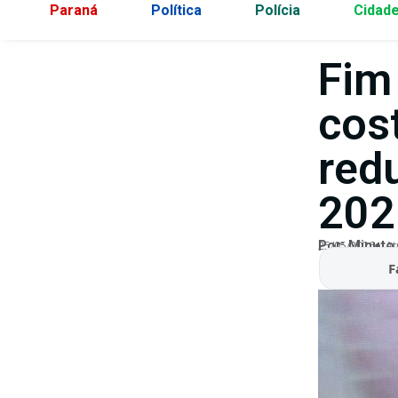
Paraná
Política
Polícia
Cidad
Fim
cos
red
202
Por:
Minuto
25/05/2026
At
F