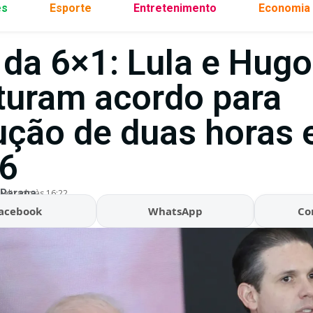
es
Esporte
Entretenimento
Economia
 da 6×1: Lula e Hugo
turam acordo para
ução de duas horas
6
 Parana
ualizado às 16:22
acebook
WhatsApp
Co