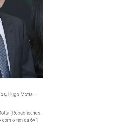
dos, Hugo Motta –
Motta (Republicanos-
o com o fim da 6×1