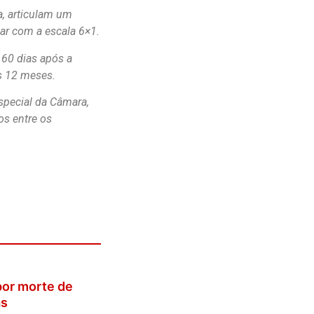
a, articulam um
bar com a escala 6×1.
 60 dias após a
s 12 meses.
special da Câmara,
os entre os
por morte de
as