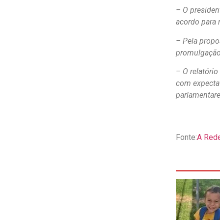
– O presiden
acordo para 
– Pela propo
promulgação 
– O relatóri
com expectat
parlamentare
Fonte:
A Red