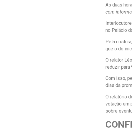
As duas hora
com informa
Interlocutor
no Palácio do
Pela costura
que o do iní
O relator Lé
reduzir para
Com isso, pe
dias da pro
O relatório 
votação em p
sobre eventu
CONFI