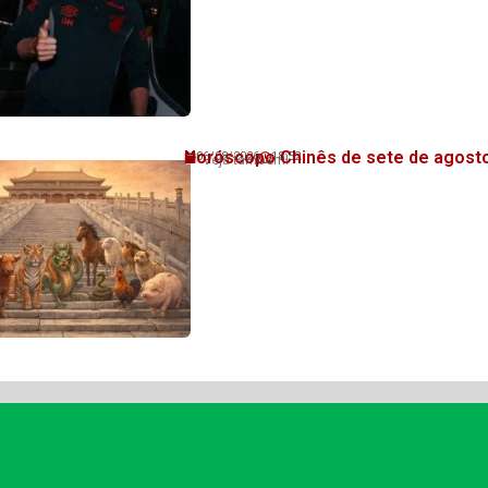
Horóscopo Chinês de sete de agost
06/08/2026
18:52
Veja também!