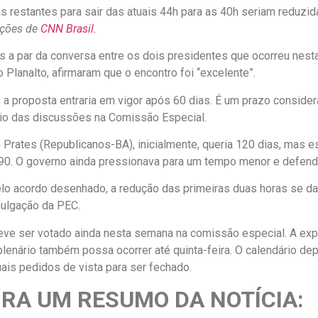
s restantes para sair das atuais 44h para as 40h seriam reduz
ções de
CNN Brasil.
es a par da conversa entre os dois presidentes que ocorreu nesta
 Planalto, afirmaram que o encontro foi “excelente”.
, a proposta entraria em vigor após 60 dias. É um prazo consid
cio das discussões na Comissão Especial.
o Prates (Republicanos-BA), inicialmente, queria 120 dias, mas e
 90. O governo ainda pressionava para um tempo menor e defendi
lo acordo desenhado, a redução das primeiras duas horas se da
mulgação da PEC.
deve ser votado ainda nesta semana na comissão especial. A exp
lenário também possa ocorrer até quinta-feira. O calendário d
ais pedidos de vista para ser fechado.
RA UM RESUMO DA NOTÍCIA: