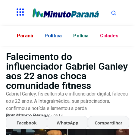
Paraná
Política
Polícia
Cidades
Falecimento do
influenciador Gabriel Ganley
aos 22 anos choca
comunidade fitness
Gabriel Ganley, fisiculturista e influenciador digital, faleceu
aos 22 anos. A Integralmédica, sua patrocinadora,
confirmou a notícia e lamentou a perda.
Por:
Minuto Parana
25/05/2026
Atualizado às 06:14
Facebook
WhatsApp
Compartilhar