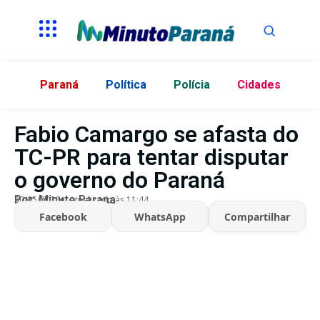
Paraná
Política
Polícia
Cidades
Fabio Camargo se afasta do
TC-PR para tentar disputar
o governo do Paraná
Por:
Minuto Parana
30/05/2026
Atualizado às 11:44
Facebook
WhatsApp
Compartilhar