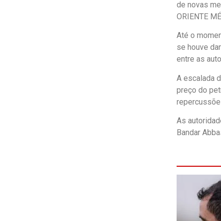
de novas med
ORIENTE MÉDI
Até o moment
se houve dan
entre as aut
A escalada d
preço do pet
repercussões
As autoridad
Bandar Abbas