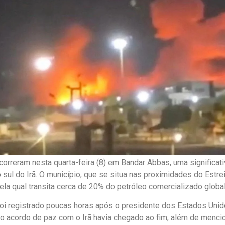
orreram nesta quarta-feira (8) em Bandar Abbas, uma significati
o sul do Irã. O município, que se situa nas proximidades do Estr
 pela qual transita cerca de 20% do petróleo comercializado globa
foi registrado poucas horas após o presidente dos Estados Unid
 o acordo de paz com o Irã havia chegado ao fim, além de mencio