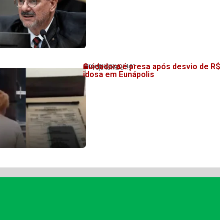
Cuidadora é presa após desvio de R$
06/08/2026
14:11
Veja também!
idosa em Eunápolis