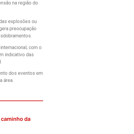
ensão na região do
 das explosões ou
 gera preocupação
desdobramentos.
nternacional, com o
m indicativo das
.
mento dos eventos em
a área.
o caminho da