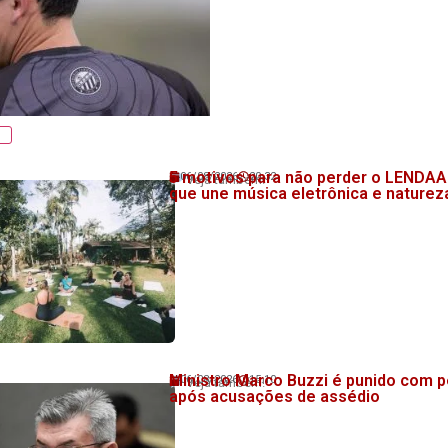
5 motivos para não perder o LENDAA 
06/08/2026
20:32
Veja também!
que une música eletrônica e nature
Ministro Marco Buzzi é punido com p
06/08/2026
15:10
Veja também!
após acusações de assédio