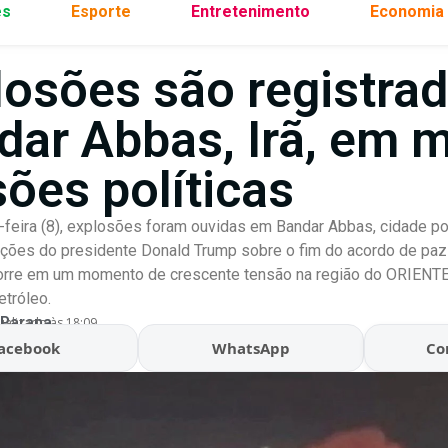
es
Esporte
Entretenimento
Economia
losões são registra
dar Abbas, Irã, em m
sões políticas
-feira (8), explosões foram ouvidas em Bandar Abbas, cidade port
ções do presidente Donald Trump sobre o fim do acordo de paz
corre em um momento de crescente tensão na região do ORIENT
etróleo.
 Parana
ualizado às 18:09
acebook
WhatsApp
Co