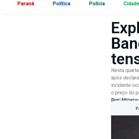
Paraná
Política
Polícia
Cidad
Exp
Ban
ten
Nesta quarta
após declara
incidente o
o preço do p
Por:
Minuto
08/07/2026
At
F