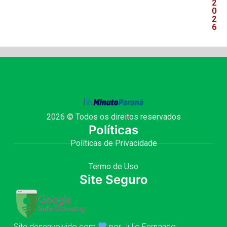
2
0
2
6
2026 © Todos os direitos reservados
Políticas
Políticas de Privacidade
Termo de Uso
Site Seguro
Site desenvolvido com
por Julio Fernando