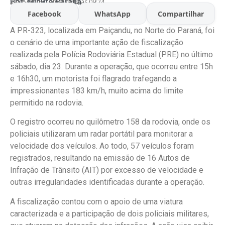
Por:
Minuto Parana
24/05/2026
Atualizado às 09:24
Facebook
WhatsApp
Compartilhar
A PR-323, localizada em Paiçandu, no Norte do Paraná, foi
o cenário de uma importante ação de fiscalização
realizada pela Polícia Rodoviária Estadual (PRE) no último
sábado, dia 23. Durante a operação, que ocorreu entre 15h
e 16h30, um motorista foi flagrado trafegando a
impressionantes 183 km/h, muito acima do limite
permitido na rodovia.
O registro ocorreu no quilômetro 158 da rodovia, onde os
policiais utilizaram um radar portátil para monitorar a
velocidade dos veículos. Ao todo, 57 veículos foram
registrados, resultando na emissão de 16 Autos de
Infração de Trânsito (AIT) por excesso de velocidade e
outras irregularidades identificadas durante a operação.
A fiscalização contou com o apoio de uma viatura
caracterizada e a participação de dois policiais militares,