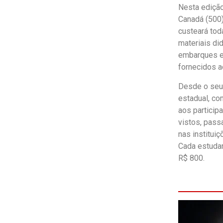
Nesta edição
Canadá (500)
custeará tod
materiais di
embarques e
fornecidos a
Desde o seu 
estadual, co
aos particip
vistos, pass
nas institui
Cada estudan
R$ 800.