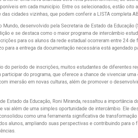
poníveis em cada município. Entre os selecionados, estão oito 
 das cidades vizinhas, que podem conferir a LISTA completa A
 Mundo, desenvolvido pela Secretaria de Estado da Educação (
dição e se destaca como o maior programa de intercâmbio estudan
nscrições para os alunos da rede estadual ocorreram entre 24 de 
razo para a entrega da documentação necessária está agendado pa
io do período de inscrições, muitos estudantes de diferentes 
 participar do programa, que oferece a chance de vivenciar uma
 com imersão em novas culturas, além de promover o desenvolv
 de Estado da Educação, Roni Miranda, ressaltou a importância d
e vai além de uma simples oportunidade de intercâmbio. Ele de
e consolidou como uma ferramenta significativa de transformação n
dos alunos, ampliando suas perspectivas e contribuindo para o 
ências.