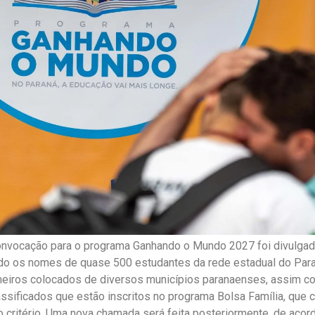
onvocação para o programa Ganhando o Mundo 2027 foi divulgada
ndo os nomes de quase 500 estudantes da rede estadual do Par
imeiros colocados de diversos municípios paranaenses, assim 
assificados que estão inscritos no programa Bolsa Família, que 
o critério. Uma nova chamada será feita posteriormente, de aco