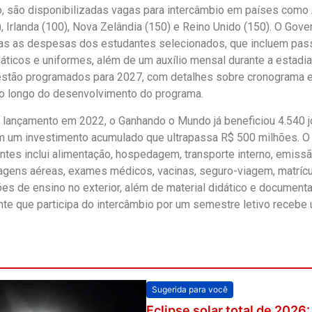
, são disponibilizadas vagas para intercâmbio em países como A
, Irlanda (100), Nova Zelândia (150) e Reino Unido (150). O Gov
as as despesas dos estudantes selecionados, que incluem passa
dáticos e uniformes, além de um auxílio mensal durante a estadia
stão programados para 2027, com detalhes sobre cronograma e
o longo do desenvolvimento do programa.
lançamento em 2022, o Ganhando o Mundo já beneficiou 4.540 j
m um investimento acumulado que ultrapassa R$ 500 milhões. O
antes inclui alimentação, hospedagem, transporte interno, emiss
agens aéreas, exames médicos, vacinas, seguro-viagem, matríc
ções de ensino no exterior, além de material didático e documen
te que participa do intercâmbio por um semestre letivo recebe 
Sugerida para você
Eclipse solar total de 2026