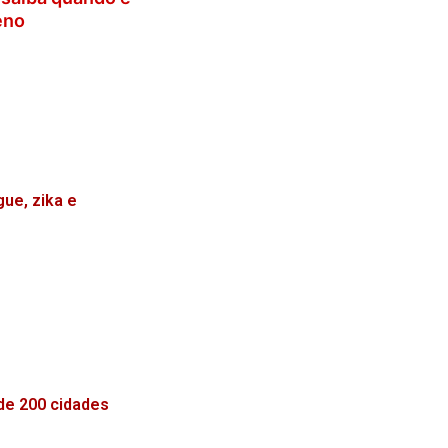
eno
ue, zika e
 de 200 cidades