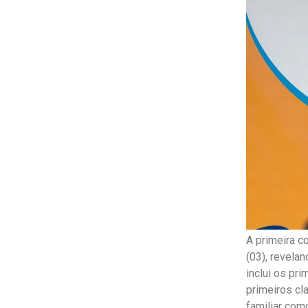
A primeira c
(03), revela
inclui os pr
primeiros cl
familiar com