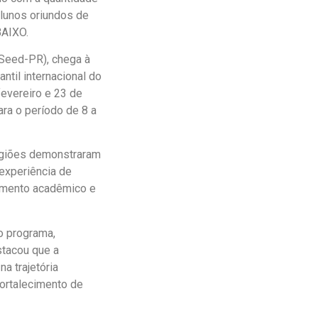
alunos oriundos de
BAIXO.
Seed-PR), chega à
til internacional do
fevereiro e 23 de
ra o período de 8 a
regiões demonstraram
 experiência de
imento acadêmico e
o programa,
stacou que a
a trajetória
fortalecimento de