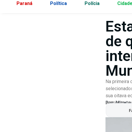
Paraná
Política
Polícia
Cidad
Est
de 
int
Mun
Na primeira
selecionados
sua oitava e
Por:
Minuto
04/06/2026
At
F