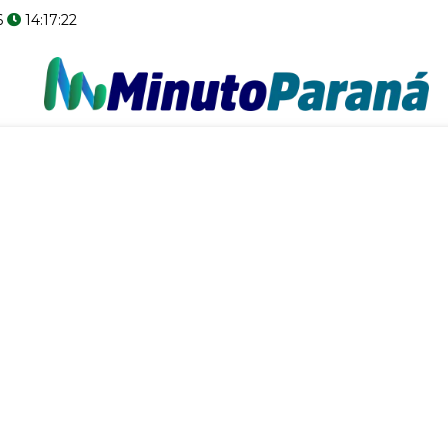
6
14:17:23