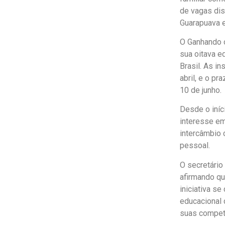
de vagas dis
Guarapuava e
O Ganhando o
sua oitava e
Brasil. As i
abril, e o p
10 de junho.
Desde o iníc
interesse em
intercâmbio
pessoal.
O secretário
afirmando qu
iniciativa s
educacional 
suas compet