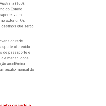
ustrália (100),
erno do Estado
porte, visto,
 no exterior. Os
 destinos que serão
ovens da rede
 suporte oferecido
ão de passaporte e
ula e mensalidade
tação acadêmica.
um auxílio mensal de
: saiba quando e