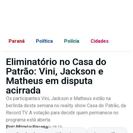
Paraná
Política
Polícia
Cidades
Eliminatório no Casa do
Patrão: Vini, Jackson e
Matheus em disputa
acirrada
Os participantes Vini, Jackson e Matheus estão na
berlinda desta semana no reality show Casa do Patrão, da
Record TV. A votação para decidir quem permanece no
programa está aberta.
Por:
Minuto Parana
27/05/2026
Atualizado às 08:19