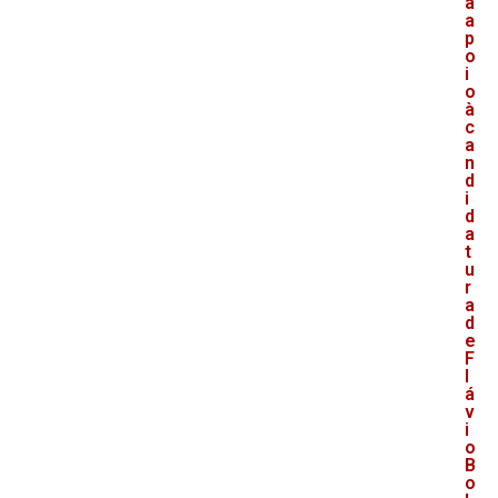
a
a
p
o
i
o
à
c
a
n
d
i
d
a
t
u
r
a
d
e
F
l
á
v
i
o
B
o