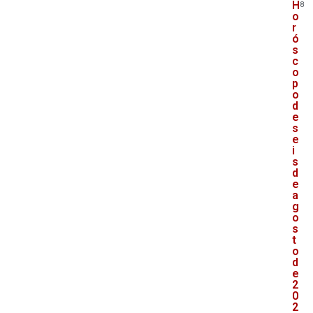
H
8
o
r
ó
s
c
o
p
o
d
e
s
e
i
s
d
e
a
g
o
s
t
o
d
e
2
0
2