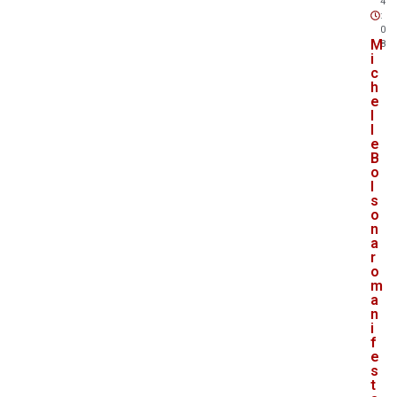
4
:
0
M
8
i
c
h
e
l
l
e
B
o
l
s
o
n
a
r
o
m
a
n
i
f
e
s
t