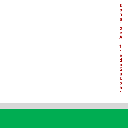
l
s
o
n
a
r
o
e
A
l
f
r
e
d
o
G
a
s
p
a
r