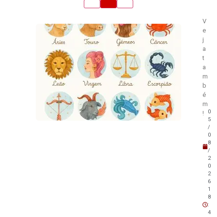
V
e
j
a
t
a
m
b
é
m
0
!
5
/
0
8
/
2
0
2
6
1
8
:
4