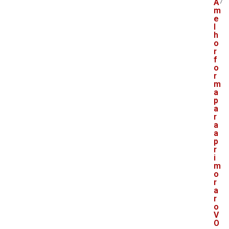
A
7
m
e
l
h
o
r
f
o
r
m
a
p
a
r
a
a
p
r
i
m
o
r
a
r
o
V
O