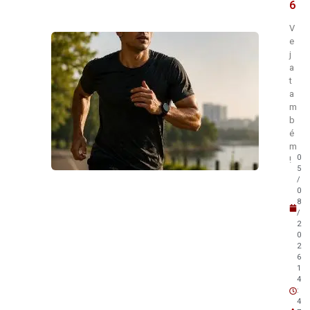
6
V
e
j
a
t
a
m
b
é
m
0
!
5
/
0
8
/
2
0
2
6
1
4
:
4