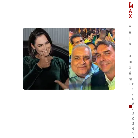
₂
M
A
X
V
e
j
a
t
a
m
b
é
m
0
!
5
/
0
8
/
2
0
2
6
1