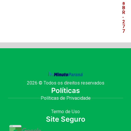
a
B
R
-
2
7
7
2026 © Todos os direitos reservados
Políticas
Políticas de Privacidade
Termo de Uso
Site Seguro