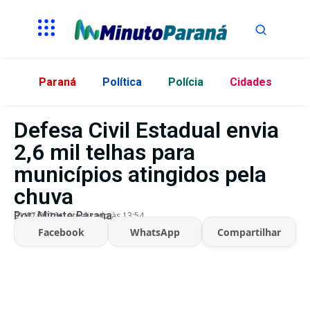
Paraná
Política
Polícia
Cidades
Defesa Civil Estadual envia
2,6 mil telhas para
municípios atingidos pela
chuva
Por:
Minuto Parana
01/07/2026
Atualizado às 13:54
Facebook
WhatsApp
Compartilhar