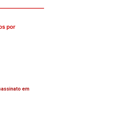
os por
ssassinato em