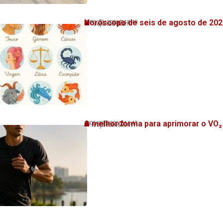
Horóscopo de seis de agosto de 202
05/08/2026
18:48
Veja também!
A melhor forma para aprimorar o VO
05/08/2026
14:47
Veja também!