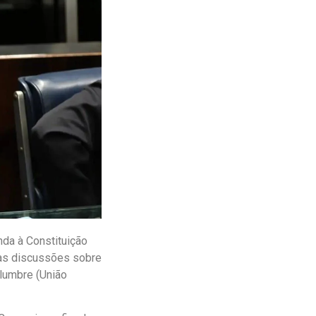
da à Constituição
 as discussões sobre
olumbre (União