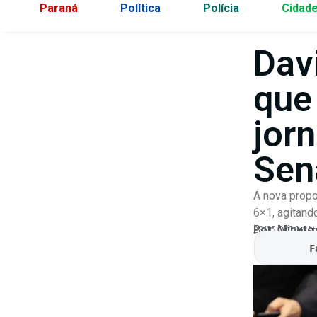
Paraná
Política
Polícia
Cidad
Dav
que
jor
Sen
A nova propo
6×1, agitand
Por:
Minuto
28/05/2026
At
F