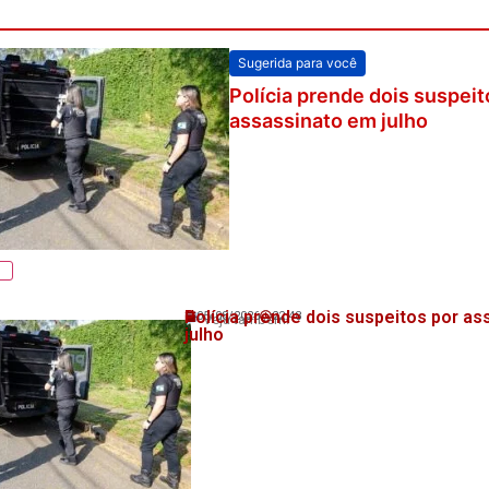
Sugerida para você
Polícia prende dois suspeit
assassinato em julho
Polícia prende dois suspeitos por a
05/08/2026
22:48
Veja também!
julho