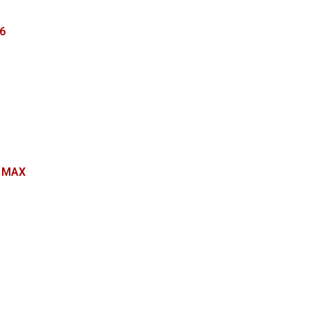
6
₂ MAX