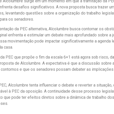
 de Alcolumbre surge em um momento em que a tramitação da PEC
nfrenta desafios significativos. A nova proposta busca trazer u
s, levantando questões sobre a organização do trabalho legisla
para os senadores.
ntação da PEC alternativa, Alcolumbre busca contornar os obst
ginal enfrenta e estimular um debate mais aprofundado sobre a j
ssa movimentação pode impactar significativamente a agenda le
da casa.
 da PEC que propõe o fim da escala 6×1 está agora sob risco, d
proposta de Alcolumbre. A expectativa é que a discussão sobre a
 contornos e que os senadores possam debater as implicações
EC, Alcolumbre tenta influenciar o debate e reverter a situação,
rável à PEC da oposição. A continuidade desse processo legisla
sto que pode ter efeitos diretos sobre a dinâmica de trabalho d
ses.