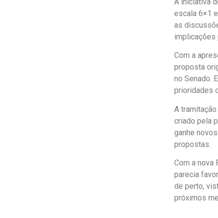
A iniciativa
escala 6×1 e
as discussõe
implicações 
Com a aprese
proposta ori
no Senado. E
prioridades 
A tramitação
criado pela 
ganhe novos
propostas.
Com a nova P
parecia favo
de perto, vi
próximos me