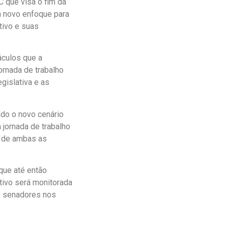
 que visa o fim da
m novo enfoque para
tivo e suas
áculos que a
ornada de trabalho
gislativa e as
ado o novo cenário
 jornada de trabalho
 de ambas as
 que até então
tivo será monitorada
os senadores nos