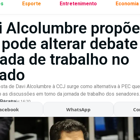
es
Esporte
Entretenimento
Economia
i Alcolumbre propõ
 pode alterar debate
nada de trabalho no
ado
sta de Davi Alcolumbre à CCJ surge como alternativa à PEC que 
o as discussões em torno da jornada de trabalho dos senadores.
 Parana
ualizado às 16:20
acebook
WhatsApp
Co