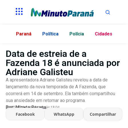
Paraná
Política
Polícia
Cidades
Data de estreia de a
Fazenda 18 é anunciada por
Adriane Galisteu
A apresentadora Adriane Galisteu revelou a data de
lançamento da nova temporada de A Fazenda, que
ocorrerá em 14 de setembro. Ela também compartilhou
sua ansiedade em retornar ao programa.
Por:
Minuto Parana
06/07/2026
Atualizado às 18:04
Facebook
WhatsApp
Compartilhar