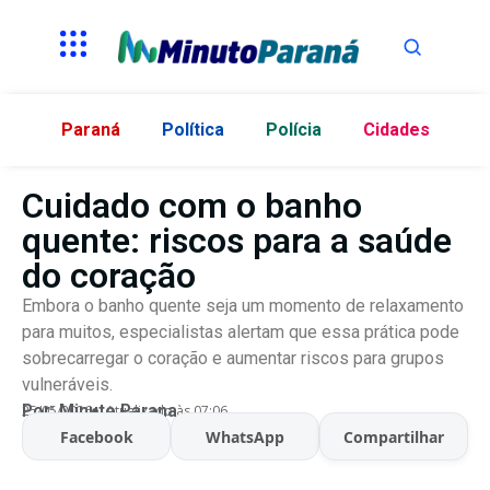
Paraná
Política
Polícia
Cidades
Cuidado com o banho
quente: riscos para a saúde
do coração
Embora o banho quente seja um momento de relaxamento
para muitos, especialistas alertam que essa prática pode
sobrecarregar o coração e aumentar riscos para grupos
vulneráveis.
Por:
Minuto Parana
25/05/2026
Atualizado às 07:06
Facebook
WhatsApp
Compartilhar