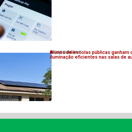
Alunos de escolas públicas ganham c
09/08/2026
04:45
Veja também!
iluminação eficientes nas salas de a