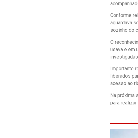
acompanhado 
Conforme rel
aguardava se
sozinho do c
O reconhecim
usava e em u
investigadas
Importante r
liberados pa
acesso ao rio
Na próxima s
para realizar