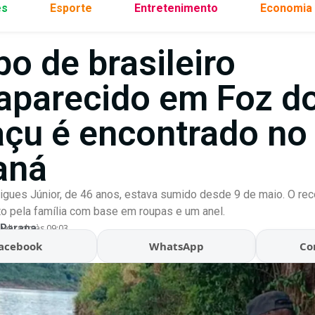
es
Esporte
Entretenimento
Economia
o de brasileiro
aparecido em Foz d
açu é encontrado no
aná
igues Júnior, de 46 anos, estava sumido desde 9 de maio. O re
ito pela família com base em roupas e um anel.
 Parana
ualizado às 09:03
acebook
WhatsApp
Co