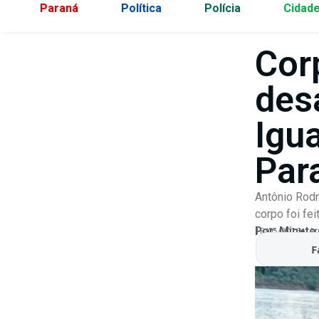
Paraná
Política
Polícia
Cidad
Corp
des
Igu
Par
Antônio Rodr
corpo foi fe
Por:
Minuto
18/05/2026
At
F