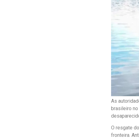
As autoridad
brasileiro n
desaparecido
O resgate do
fronteira. An