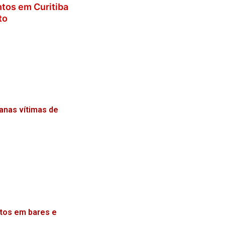
tos em Curitiba
to
anas vítimas de
ntos em bares e