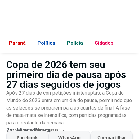
Paraná
Política
Polícia
Cidades
Copa de 2026 tem seu
primeiro dia de pausa após
27 dias seguidos de jogos
Após 27 dias de competições ininterruptas, a Copa do
Mundo de 2026 entra em um dia de pausa, permitindo que
as seleções se preparem para as quartas de final. A fase
de mata-mata se intensifica, com partidas programadas
para o restante da semana.
Por:
Minuto Parana
08/07/2026
Atualizado às 06:07
Facebook
WhatsApp
Compartilhar