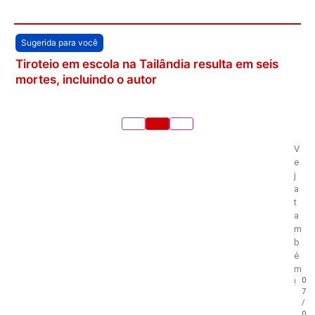
Sugerida para você
Tiroteio em escola na Tailândia resulta em seis
mortes, incluindo o autor
V
e
j
a
t
a
m
b
é
m
0
!
7
/
0