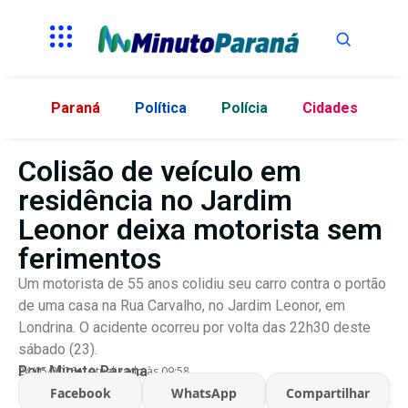
Paraná
Política
Polícia
Cidades
Colisão de veículo em
residência no Jardim
Leonor deixa motorista sem
ferimentos
Um motorista de 55 anos colidiu seu carro contra o portão
de uma casa na Rua Carvalho, no Jardim Leonor, em
Londrina. O acidente ocorreu por volta das 22h30 deste
sábado (23).
Por:
Minuto Parana
24/05/2026
Atualizado às 09:58
Facebook
WhatsApp
Compartilhar