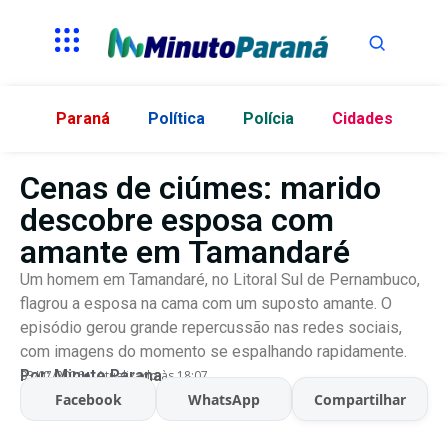
Paraná
Política
Polícia
Cidades
Cenas de ciúmes: marido
descobre esposa com
amante em Tamandaré
Um homem em Tamandaré, no Litoral Sul de Pernambuco,
flagrou a esposa na cama com um suposto amante. O
episódio gerou grande repercussão nas redes sociais,
com imagens do momento se espalhando rapidamente.
Por:
Minuto Parana
03/07/2026
Atualizado às 18:07
Facebook
WhatsApp
Compartilhar