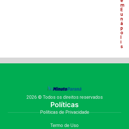
e
m
E
u
n
á
p
o
l
i
s
2026 © Todos os direitos reservados
Políticas
Políticas de Privacidade
Termo de Uso